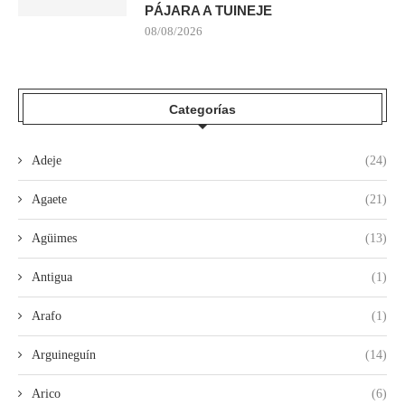
PÁJARA A TUINEJE
08/08/2026
Categorías
Adeje
(24)
Agaete
(21)
Agüimes
(13)
Antigua
(1)
Arafo
(1)
Arguineguín
(14)
Arico
(6)