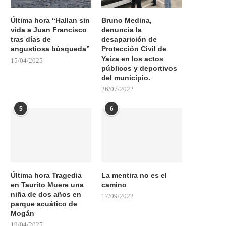
Última hora “Hallan sin
Bruno Medina,
vida a Juan Francisco
denuncia la
tras días de
desaparición de
angustiosa búsqueda”
Protección Civil de
Yaiza en los actos
15/04/2025
públicos y deportivos
del municipio.
26/07/2022
5
6
Última hora Tragedia
La mentira no es el
en Taurito Muere una
camino
niña de dos años en
17/09/2022
parque acuático de
Mogán
19/04/2025