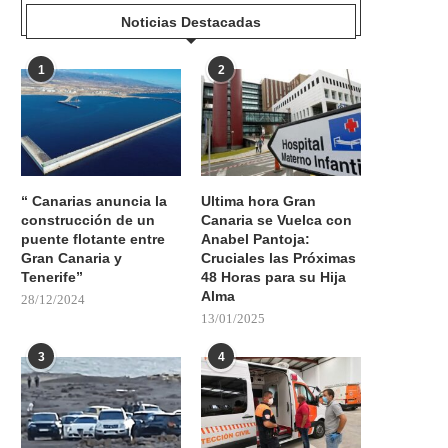
Noticias Destacadas
1
2
“ Canarias anuncia la
Ultima hora Gran
construcción de un
Canaria se Vuelca con
puente flotante entre
Anabel Pantoja:
Gran Canaria y
Cruciales las Próximas
Tenerife”
48 Horas para su Hija
Alma
28/12/2024
13/01/2025
3
4