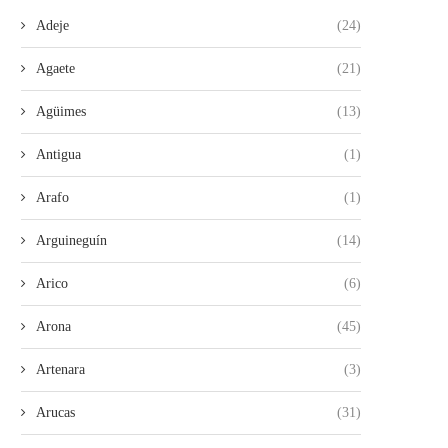
Adeje
(24)
Agaete
(21)
Agüimes
(13)
Antigua
(1)
Arafo
(1)
Arguineguín
(14)
Arico
(6)
Arona
(45)
Artenara
(3)
Arucas
(31)