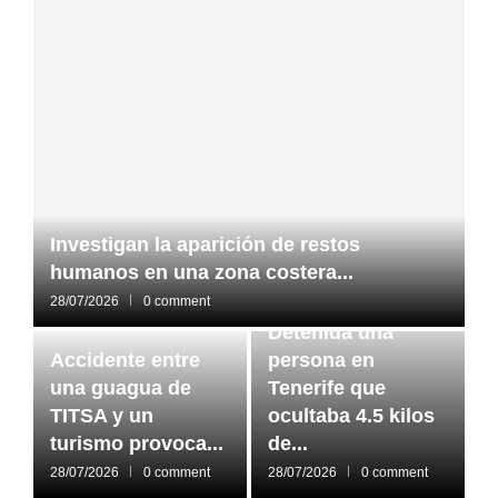
Investigan la aparición de restos
humanos en una zona costera...
28/07/2026
0 comment
Detenida una
Accidente entre
persona en
una guagua de
Tenerife que
TITSA y un
ocultaba 4.5 kilos
turismo provoca...
de...
28/07/2026
0 comment
28/07/2026
0 comment