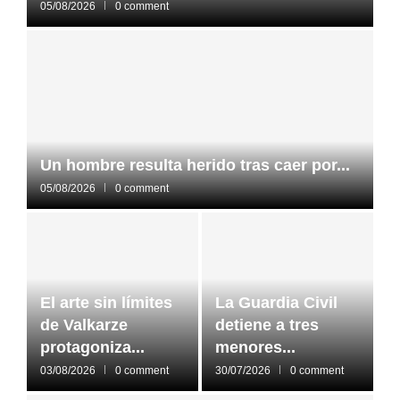
05/08/2026
0 comment
Un hombre resulta herido tras caer por...
05/08/2026
0 comment
El arte sin límites
La Guardia Civil
de Valkarze
detiene a tres
protagoniza...
menores...
03/08/2026
0 comment
30/07/2026
0 comment