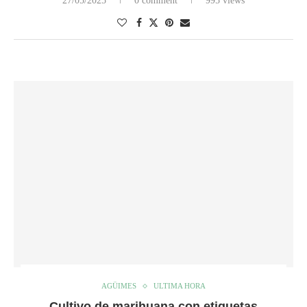
27/05/2025
0 comment
995 views
AGÜIMES
ULTIMA HORA
Cultivo de marihuana con etiquetas