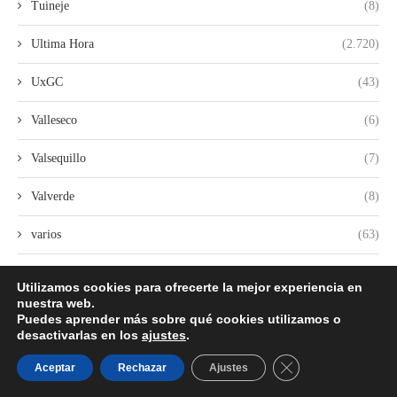
Tuineje
(8)
Ultima Hora
(2.720)
UxGC
(43)
Valleseco
(6)
Valsequillo
(7)
Valverde
(8)
varios
(63)
Vilaflor
(2)
Utilizamos cookies para ofrecerte la mejor experiencia en
nuestra web.
VOX
(253)
Puedes aprender más sobre qué cookies utilizamos o
desactivarlas en los
ajustes
.
Yaiza
(2)
CERRAR EL BANN
Aceptar
Rechazar
Ajustes