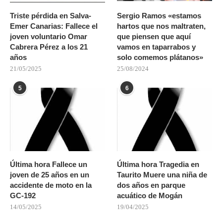
Triste pérdida en Salva-
Sergio Ramos «estamos
Emer Canarias: Fallece el
hartos que nos maltraten,
joven voluntario Omar
que piensen que aquí
Cabrera Pérez a los 21
vamos en taparrabos y
años
solo comemos plátanos»
21/05/2025
25/08/2024
5
6
Última hora Fallece un
Última hora Tragedia en
joven de 25 años en un
Taurito Muere una niña de
accidente de moto en la
dos años en parque
GC-192
acuático de Mogán
14/05/2025
19/04/2025