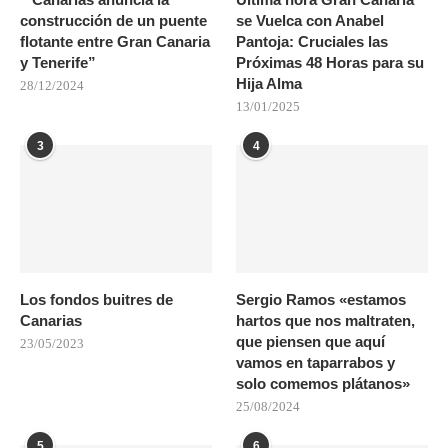
construcción de un puente
se Vuelca con Anabel
flotante entre Gran Canaria
Pantoja: Cruciales las
y Tenerife”
Próximas 48 Horas para su
Hija Alma
28/12/2024
13/01/2025
3
4
Los fondos buitres de
Sergio Ramos «estamos
Canarias
hartos que nos maltraten,
que piensen que aquí
23/05/2023
vamos en taparrabos y
solo comemos plátanos»
25/08/2024
5
6