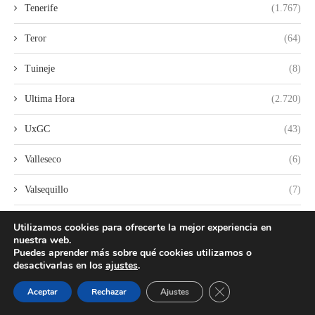
Tenerife
(1.767)
Teror
(64)
Tuineje
(8)
Ultima Hora
(2.720)
UxGC
(43)
Valleseco
(6)
Valsequillo
(7)
Valverde
(8)
Utilizamos cookies para ofrecerte la mejor experiencia en
nuestra web.
varios
(63)
Puedes aprender más sobre qué cookies utilizamos o
desactivarlas en los
ajustes
.
Vilaflor
(2)
CERRAR EL BANNER
Aceptar
Rechazar
Ajustes
VOX
(253)