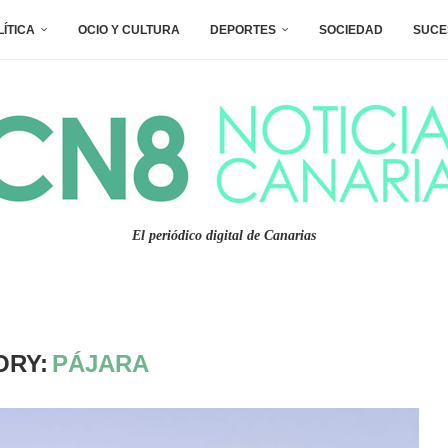
LÍTICA
OCIO Y CULTURA
DEPORTES
SOCIEDAD
SUCE
El periódico digital de Canarias
ORY:
PÁJARA