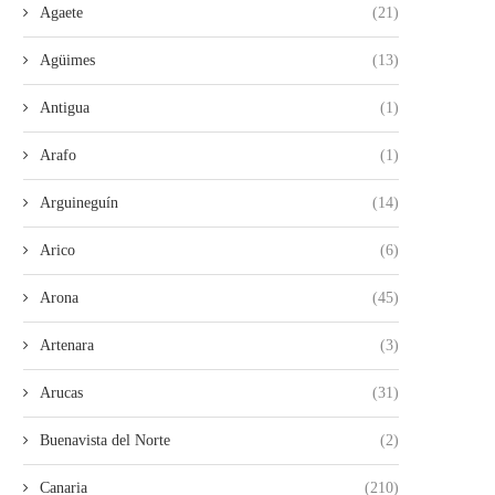
Agaete
(21)
Agüimes
(13)
Antigua
(1)
Arafo
(1)
Arguineguín
(14)
Arico
(6)
Arona
(45)
Artenara
(3)
Arucas
(31)
Buenavista del Norte
(2)
Canaria
(210)