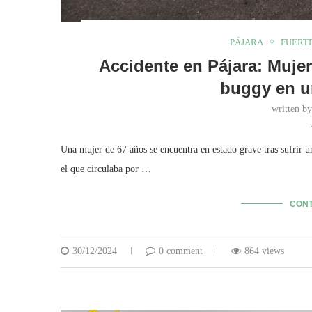
PÁJARA
FUERT
Accidente en Pájara: Mujer
buggy en un
written b
Una mujer de 67 años se encuentra en estado grave tras sufrir u
el que circulaba por …
CONT
30/12/2024
0 comment
864 views