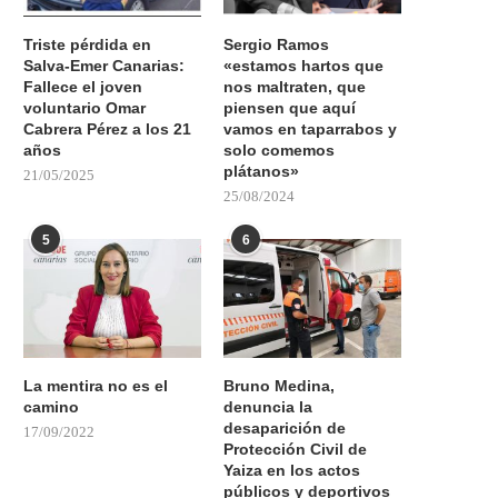
Triste pérdida en
Sergio Ramos
Salva-Emer Canarias:
«estamos hartos que
Fallece el joven
nos maltraten, que
voluntario Omar
piensen que aquí
Cabrera Pérez a los 21
vamos en taparrabos y
años
solo comemos
plátanos»
21/05/2025
25/08/2024
5
6
La mentira no es el
Bruno Medina,
camino
denuncia la
desaparición de
17/09/2022
Protección Civil de
Yaiza en los actos
públicos y deportivos