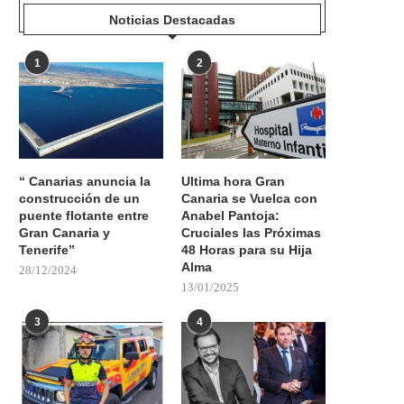
Noticias Destacadas
1
2
“ Canarias anuncia la
Ultima hora Gran
construcción de un
Canaria se Vuelca con
puente flotante entre
Anabel Pantoja:
Gran Canaria y
Cruciales las Próximas
Tenerife”
48 Horas para su Hija
Alma
28/12/2024
13/01/2025
3
4