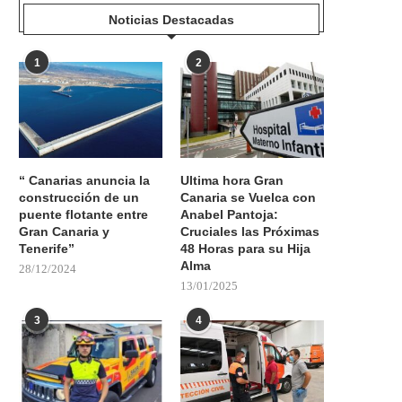
Noticias Destacadas
1
2
“ Canarias anuncia la
Ultima hora Gran
construcción de un
Canaria se Vuelca con
puente flotante entre
Anabel Pantoja:
Gran Canaria y
Cruciales las Próximas
Tenerife”
48 Horas para su Hija
Alma
28/12/2024
13/01/2025
3
4