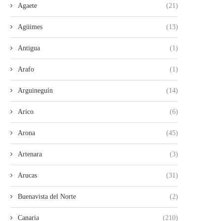
Agaete
(21)
Agüimes
(13)
Antigua
(1)
Arafo
(1)
Arguineguín
(14)
Arico
(6)
Arona
(45)
Artenara
(3)
Arucas
(31)
Buenavista del Norte
(2)
Canaria
(210)