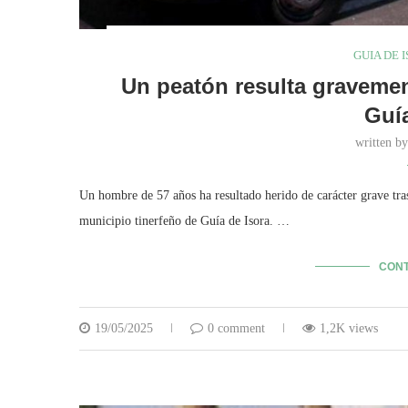
GUIA DE 
Un peatón resulta gravement
Guía
written b
Un hombre de 57 años ha resultado herido de carácter grave tras
municipio tinerfeño de Guía de Isora. …
CONT
19/05/2025
0 comment
1,2K views