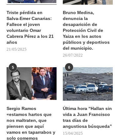
Triste pérdida en
Bruno Medina,
Salva-Emer Canarias:
denuncia la
Fallece el joven
desaparición de
voluntario Omar
Protección Civil de
Cabrera Pérez a los 21
Yaiza en los actos
años
públicos y deportivos
del municipio.
21/05/2025
26/07/2022
5
6
Sergio Ramos
Última hora “Hallan sin
«estamos hartos que
vida a Juan Francisco
nos maltraten, que
tras días de
piensen que aquí
angustiosa búsqueda”
vamos en taparrabos y
15/04/2025
solo comemos