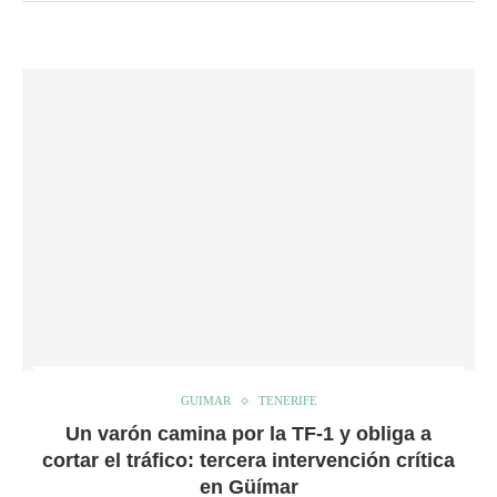
GUIMAR
TENERIFE
Un varón camina por la TF-1 y obliga a
cortar el tráfico: tercera intervención crítica
en Güímar