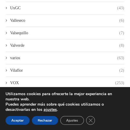
UxGC
(43)
Valleseco
(6)
Valsequillo
(7)
Valverde
(8)
varios
(63)
Vilaflor
(2)
VOX
(253)
Utilizamos cookies para ofrecerte la mejor experiencia en
Yaiza
(2)
nuestra web.
Puedes aprender más sobre qué cookies utilizamos o
desactivarlas en los
ajustes
.
CERRAR EL BANNER
Aceptar
Rechazar
Ajustes