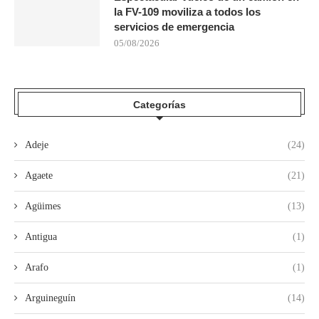
la FV-109 moviliza a todos los
servicios de emergencia
05/08/2026
Categorías
Adeje
(24)
Agaete
(21)
Agüimes
(13)
Antigua
(1)
Arafo
(1)
Arguineguín
(14)