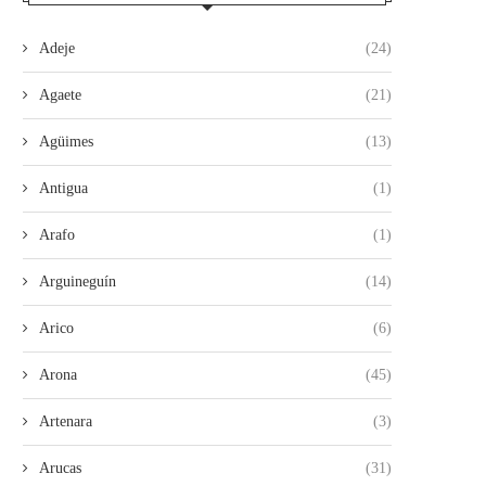
Adeje
(24)
Agaete
(21)
Agüimes
(13)
Antigua
(1)
Arafo
(1)
Arguineguín
(14)
Arico
(6)
Arona
(45)
Artenara
(3)
Arucas
(31)