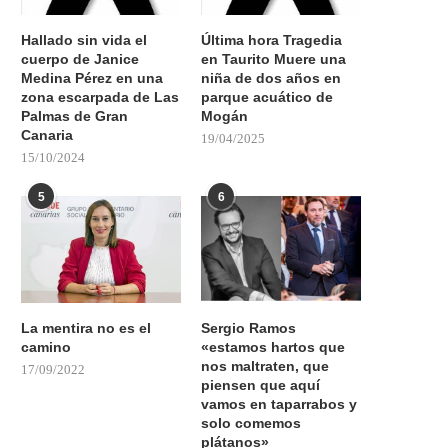
Hallado sin vida el
Última hora Tragedia
cuerpo de Janice
en Taurito Muere una
Medina Pérez en una
niña de dos años en
zona escarpada de Las
parque acuático de
Palmas de Gran
Mogán
Canaria
19/04/2025
15/10/2024
5
6
La mentira no es el
Sergio Ramos
camino
«estamos hartos que
nos maltraten, que
17/09/2022
piensen que aquí
vamos en taparrabos y
solo comemos
plátanos»