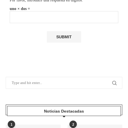
Por favor, introduce una respuesta en dígitos:
uno × dos =
Noticias Destacadas
1
2