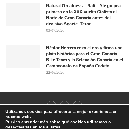
Natural Greatness – Rali – Ale golpea
primero en la XXX Vuelta Ciclista al
Norte de Gran Canaria antes del
decisivo Agaete–Teror
03/07/2026
Néstor Herrera roza el oro y firma una
plata histórica para el Gran Canaria
Bike Team y la Selección Canaria en el
Campeonato de España Cadete
22/06/2026
Utilizamos cookies para ofrecerte la mejor experiencia en
nuestra web.
Puedes aprender más sobre qué cookies utilizamos o
desactivarlas en los
ajustes
.
@2021 - All Right Reserved. Designed and Developed by
PenciDesign