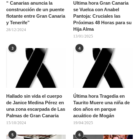
“ Canarias anuncia la
Ultima hora Gran Canaria
construcción de un puente
se Vuelca con Anabel
flotante entre Gran Canaria
Pantoja: Cruciales las
y Tenerife”
Próximas 48 Horas para su
Hija Alma
28/12/2024
13/01/2025
3
4
Hallado sin vida el cuerpo
Última hora Tragedia en
de Janice Medina Pérez en
Taurito Muere una niña de
una zona escarpada de Las
dos años en parque
Palmas de Gran Canaria
acuático de Mogán
15/10/2024
19/04/2025
5
6