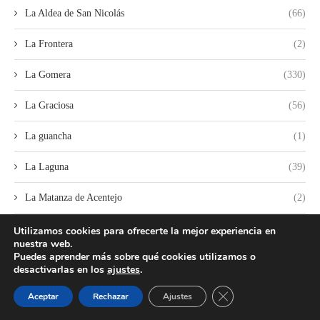
La Aldea de San Nicolás
(66)
La Frontera
(2)
La Gomera
(330)
La Graciosa
(56)
La guancha
(1)
La Laguna
(39)
La Matanza de Acentejo
(2)
La Oliva
(7)
Utilizamos cookies para ofrecerte la mejor experiencia en
nuestra web.
Puedes aprender más sobre qué cookies utilizamos o
La Orotava
(11)
desactivarlas en los
ajustes
.
La Palma
(369)
CERRAR EL BANNER
Aceptar
Rechazar
Ajustes