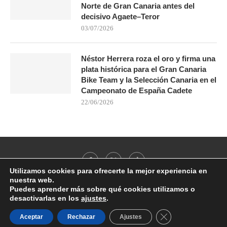
Norte de Gran Canaria antes del
decisivo Agaete–Teror
03/07/2026
Néstor Herrera roza el oro y firma una
plata histórica para el Gran Canaria
Bike Team y la Selección Canaria en el
Campeonato de España Cadete
22/06/2026
Utilizamos cookies para ofrecerte la mejor experiencia en
nuestra web.
Puedes aprender más sobre qué cookies utilizamos o
desactivarlas en los
ajustes
.
@2021 - All Right Reserved. Designed and Developed by
PenciDesign
CERRAR EL BANN
Aceptar
Rechazar
Ajustes
BACK TO TOP