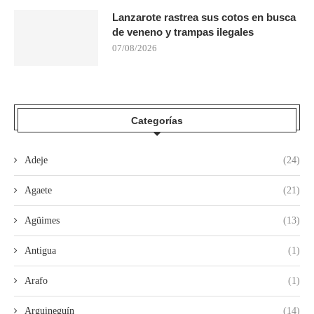
Lanzarote rastrea sus cotos en busca
de veneno y trampas ilegales
07/08/2026
Categorías
Adeje
(24)
Agaete
(21)
Agüimes
(13)
Antigua
(1)
Arafo
(1)
Arguineguín
(14)