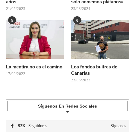
años
solo comemos plátanos»
21/05/2025
25/08/2024
5
6
La mentira no es el camino
Los fondos buitres de
Canarias
17/09/2022
23/05/2023
Síguenos En Redes Sociales
92K
Seguidores
Síguenos