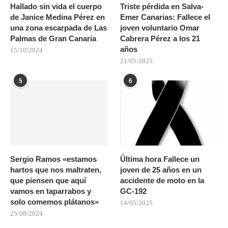
Hallado sin vida el cuerpo
Triste pérdida en Salva-
de Janice Medina Pérez en
Emer Canarias: Fallece el
una zona escarpada de Las
joven voluntario Omar
Palmas de Gran Canaria
Cabrera Pérez a los 21
años
15/10/2024
21/05/2025
5
6
Sergio Ramos «estamos
Última hora Fallece un
hartos que nos maltraten,
joven de 25 años en un
que piensen que aquí
accidente de moto en la
vamos en taparrabos y
GC-192
solo comemos plátanos»
14/05/2025
25/08/2024