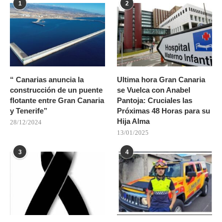
1
2
“ Canarias anuncia la
Ultima hora Gran Canaria
construcción de un puente
se Vuelca con Anabel
flotante entre Gran Canaria
Pantoja: Cruciales las
y Tenerife”
Próximas 48 Horas para su
Hija Alma
28/12/2024
13/01/2025
3
4