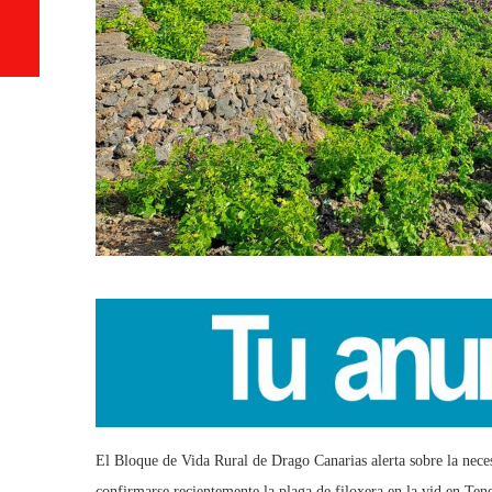
El Bloque de Vida Rural de Drago Canarias alerta sobre la neces
confirmarse recientemente la plaga de filoxera en la vid en Ten