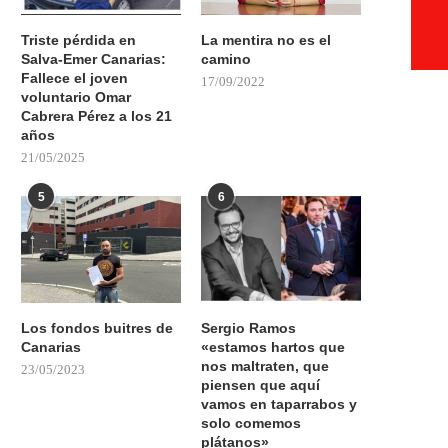
Triste pérdida en
La mentira no es el
Salva-Emer Canarias:
camino
Fallece el joven
17/09/2022
voluntario Omar
Cabrera Pérez a los 21
años
21/05/2025
5
6
Los fondos buitres de
Sergio Ramos
Canarias
«estamos hartos que
nos maltraten, que
23/05/2023
piensen que aquí
vamos en taparrabos y
solo comemos
plátanos»