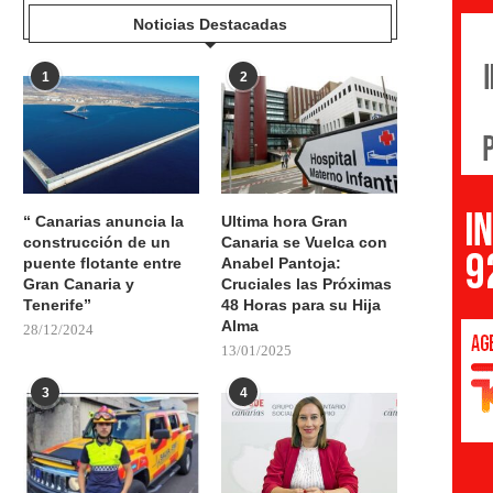
Noticias Destacadas
1
2
“ Canarias anuncia la
Ultima hora Gran
construcción de un
Canaria se Vuelca con
puente flotante entre
Anabel Pantoja:
Gran Canaria y
Cruciales las Próximas
Tenerife”
48 Horas para su Hija
Alma
28/12/2024
13/01/2025
3
4