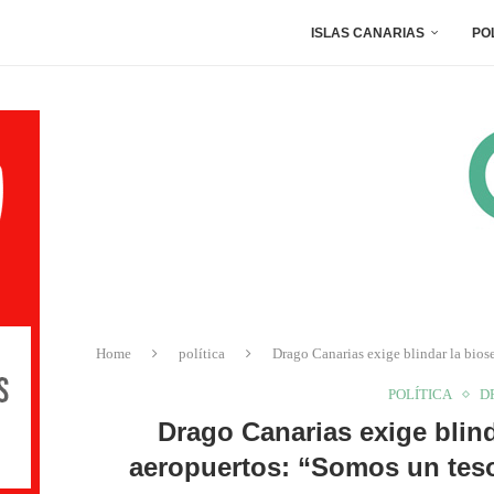
ISLAS CANARIAS
PO
Home
política
Drago Canarias exige blindar la bios
POLÍTICA
D
Drago Canarias exige blind
aeropuertos: “Somos un tesor