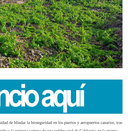
idad de blindar la bioseguridad en los puertos y aeropuertos canarios, tras
erife y la primera captura de una culebra real de California en la misma