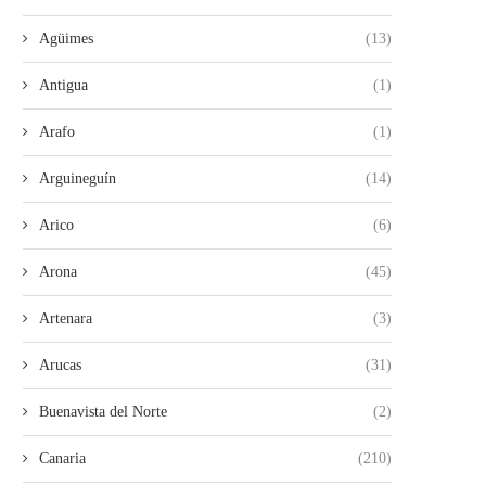
Agüimes
(13)
Antigua
(1)
Arafo
(1)
Arguineguín
(14)
Arico
(6)
Arona
(45)
Artenara
(3)
Arucas
(31)
Buenavista del Norte
(2)
Canaria
(210)