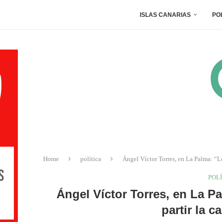
ISLAS CANARIAS
PO
Home
política
Ángel Víctor Torres, en La Palma: “Los
POL
Ángel Víctor Torres, en La P
partir la c