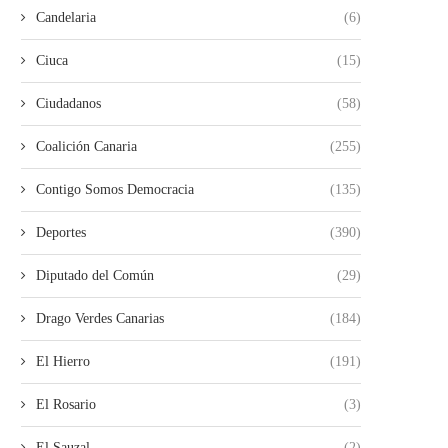
Candelaria
(6)
LA UNIDAD DE LA IZQUIERDA
Ciuca
ROMÁN RODRÍGUEZ SIN VI
(15)
ARRANCA CON ÉXITO...
SIN FUTURO
Ciudadanos
(58)
28/07/2026
26/07/2026
Coalición Canaria
(255)
Contigo Somos Democracia
(135)
Deportes
(390)
Diputado del Común
(29)
Drago Verdes Canarias
(184)
El Hierro
(191)
El Rosario
(3)
El Sauzal
(2)