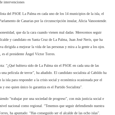
de intervenciones
 lista del PSOE La Palma en cada uno de los 14 municipios de la isla, el
Parlamento de Canarias por la circunscripción insular, Alicia Vanoostende.
honestidad, que da la cara cuando vienen mal dadas. Merecemos seguir
 alcalde y candidato en Santa Cruz de La Palma, Juan José Neris, que ha
va dirigida a mejorar la vida de las personas y mira a la gente a los ojos.
, es el presidente Ángel Víctor Torres.
nta: “¿Qué hubiera sido de La Palma sin el PSOE en cada una de las
 una película de terror”, ha añadido. El candidato socialista al Cabildo ha
 la isla para responder a la crisis social y económica ocasionada por el
s y eso quien único lo garantiza es el Partido Socialista”.
iendo “trabajar por una sociedad de progreso”, con más justicia social e
a nivel nacional como regional. “Tenemos que seguir defendiendo nuestra
orres, ha apuntado: “Has conseguido ser el alcalde de las ocho islas”.