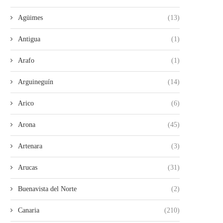
Agüimes
(13)
Antigua
(1)
Arafo
(1)
Arguineguín
(14)
Arico
(6)
Arona
(45)
Artenara
(3)
Arucas
(31)
Buenavista del Norte
(2)
Canaria
(210)