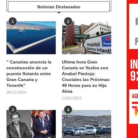
Noticias Destacadas
1
2
“ Canarias anuncia la
Ultima hora Gran
construcción de un
Canaria se Vuelca con
puente flotante entre
Anabel Pantoja:
Gran Canaria y
Cruciales las Próximas
Tenerife”
48 Horas para su Hija
Alma
28/12/2024
13/01/2025
3
4