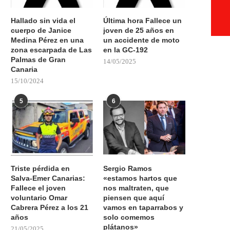
Hallado sin vida el
Última hora Fallece un
cuerpo de Janice
joven de 25 años en
Medina Pérez en una
un accidente de moto
zona escarpada de Las
en la GC-192
Palmas de Gran
14/05/2025
Canaria
15/10/2024
5
6
Triste pérdida en
Sergio Ramos
Salva-Emer Canarias:
«estamos hartos que
Fallece el joven
nos maltraten, que
voluntario Omar
piensen que aquí
Cabrera Pérez a los 21
vamos en taparrabos y
años
solo comemos
plátanos»
21/05/2025