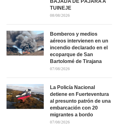
BAJADA DE PÁJARA A
TUINEJE
08/08/2026
Bomberos y medios
aéreos intervienen en un
incendio declarado en el
ecoparque de San
Bartolomé de Tirajana
07/08/2026
La Policía Nacional
detiene en Fuerteventura
al presunto patrón de una
embarcación con 20
migrantes a bordo
07/08/2026
LA POLICÍA NACIONAL REDUCE
LA GUARDIA CIVIL INSPE
CON UN INMOVILIZADOR
UNA FINCA EN GRAN.
ELÉCTRICO...
03/08/2026