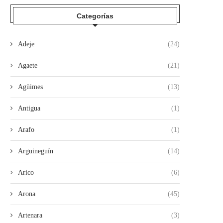
04/08/2026
Categorías
Adeje
(24)
Agaete
(21)
Agüimes
(13)
Antigua
(1)
Arafo
(1)
Arguineguín
(14)
Arico
(6)
Arona
(45)
Artenara
(3)