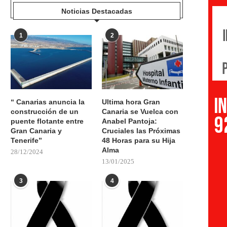
Noticias Destacadas
1
2
“ Canarias anuncia la
Ultima hora Gran
construcción de un
Canaria se Vuelca con
puente flotante entre
Anabel Pantoja:
Gran Canaria y
Cruciales las Próximas
Tenerife”
48 Horas para su Hija
Alma
28/12/2024
13/01/2025
3
4