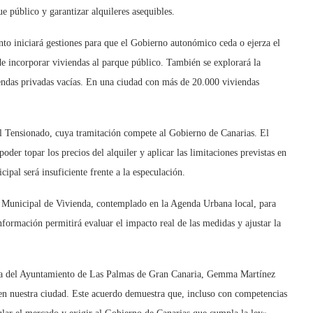
ue público y garantizar alquileres asequibles.
to iniciará gestiones para que el Gobierno autonómico ceda o ejerza el
 de incorporar viviendas al parque público. También se explorará la
iendas privadas vacías. En una ciudad con más de 20.000 viviendas
al Tensionado, cuya tramitación compete al Gobierno de Canarias. El
oder topar los precios del alquiler y aplicar las limitaciones previstas en
ipal será insuficiente frente a la especulación.
 Municipal de Vivienda, contemplado en la Agenda Urbana local, para
información permitirá evaluar el impacto real de las medidas y ajustar la
rgía del Ayuntamiento de Las Palmas de Gran Canaria, Gemma Martínez
 en nuestra ciudad. Este acuerdo demuestra que, incluso con competencias