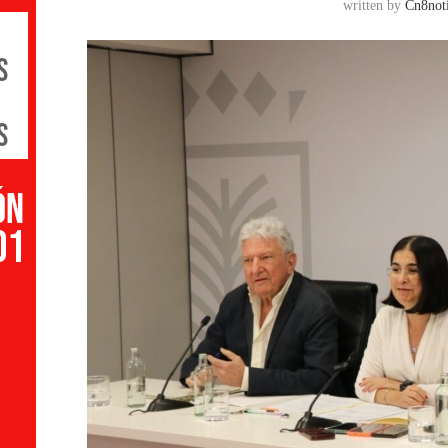
written by
Cn8noti