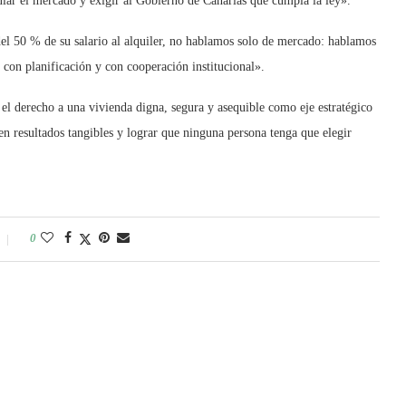
lar el mercado y exigir al Gobierno de Canarias que cumpla la ley».
el 50 % de su salario al alquiler, no hablamos solo de mercado: hablamos
, con planificación y con cooperación institucional».
l derecho a una vivienda digna, segura y asequible como eje estratégico
n resultados tangibles y lograr que ninguna persona tenga que elegir
0