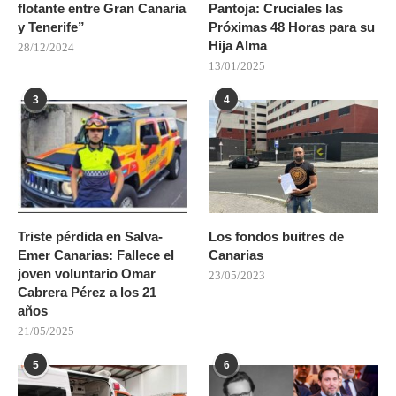
flotante entre Gran Canaria
Pantoja: Cruciales las
y Tenerife”
Próximas 48 Horas para su
Hija Alma
28/12/2024
13/01/2025
3
4
Triste pérdida en Salva-
Los fondos buitres de
Emer Canarias: Fallece el
Canarias
joven voluntario Omar
23/05/2023
Cabrera Pérez a los 21
años
21/05/2025
5
6