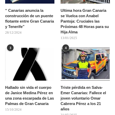
“ Canarias anuncia la
Ultima hora Gran Canaria
construcción de un puente
se Vuelca con Anabel
flotante entre Gran Canaria
Pantoja: Cruciales las
y Tenerife”
Próximas 48 Horas para su
Hija Alma
28/12/2024
13/01/2025
3
4
Hallado sin vida el cuerpo
Triste pérdida en Salva-
de Janice Medina Pérez en
Emer Canarias: Fallece el
una zona escarpada de Las
joven voluntario Omar
Palmas de Gran Canaria
Cabrera Pérez a los 21
años
15/10/2024
21/05/2025