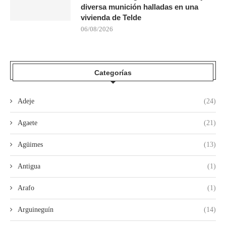
diversa munición halladas en una
vivienda de Telde
06/08/2026
Categorías
Adeje
(24)
Agaete
(21)
Agüimes
(13)
Antigua
(1)
Arafo
(1)
Arguineguín
(14)