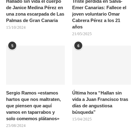
Hallado sin vida el cuerpo
Triste pérdida en Salva-
de Janice Medina Pérez en
Emer Canarias: Fallece el
una zona escarpada de Las
joven voluntario Omar
Palmas de Gran Canaria
Cabrera Pérez a los 21
años
15/10/2024
21/05/2025
5
6
Sergio Ramos «estamos
Última hora “Hallan sin
hartos que nos maltraten,
vida a Juan Francisco tras
que piensen que aquí
días de angustiosa
vamos en taparrabos y
búsqueda”
solo comemos plátanos»
15/04/2025
25/08/2024