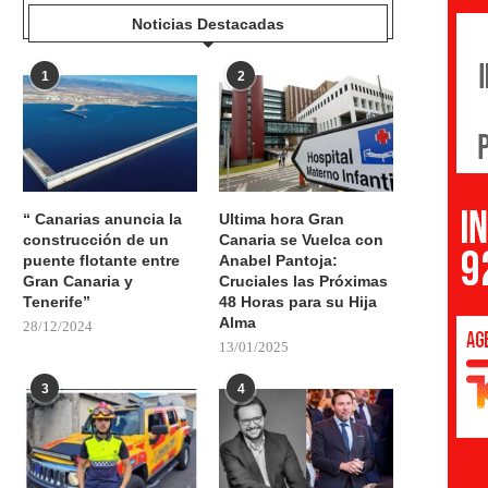
Noticias Destacadas
1
2
“ Canarias anuncia la
Ultima hora Gran
construcción de un
Canaria se Vuelca con
puente flotante entre
Anabel Pantoja:
Gran Canaria y
Cruciales las Próximas
Tenerife”
48 Horas para su Hija
Alma
28/12/2024
13/01/2025
3
4