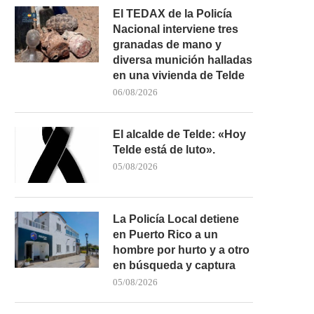
El TEDAX de la Policía
Nacional interviene tres
granadas de mano y
diversa munición halladas
en una vivienda de Telde
06/08/2026
El alcalde de Telde: «Hoy
AMPLIO OPERATIVO EN LA
ACCIDENTE DE GUAGUA 
Telde está de luto».
GOMERA PARA LOCALIZAR A...
GOMERA: UN FALLECID
05/08/2026
02/05/2026
10/04/2026
La Policía Local detiene
en Puerto Rico a un
hombre por hurto y a otro
en búsqueda y captura
05/08/2026