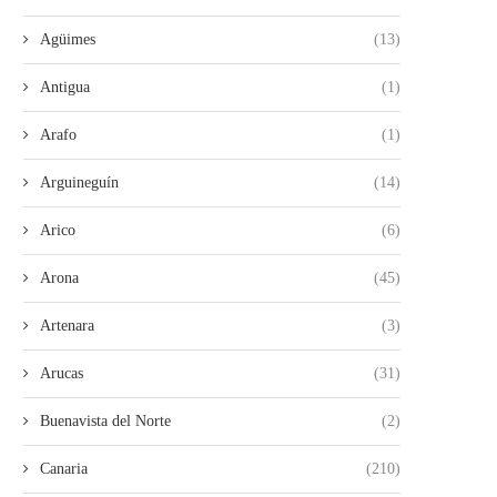
Agüimes
(13)
Antigua
(1)
Arafo
(1)
Arguineguín
(14)
Arico
(6)
Arona
(45)
Artenara
(3)
Arucas
(31)
Buenavista del Norte
(2)
Canaria
(210)