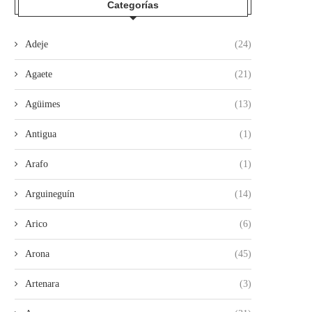
Categorías
Adeje
(24)
Agaete
(21)
Agüimes
(13)
Antigua
(1)
Arafo
(1)
Arguineguín
(14)
Arico
(6)
Arona
(45)
Artenara
(3)