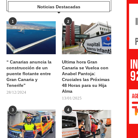
Noticias Destacadas
1
2
“ Canarias anuncia la
Ultima hora Gran
construcción de un
Canaria se Vuelca con
puente flotante entre
Anabel Pantoja:
Gran Canaria y
Cruciales las Próximas
Tenerife”
48 Horas para su Hija
Alma
28/12/2024
13/01/2025
3
4