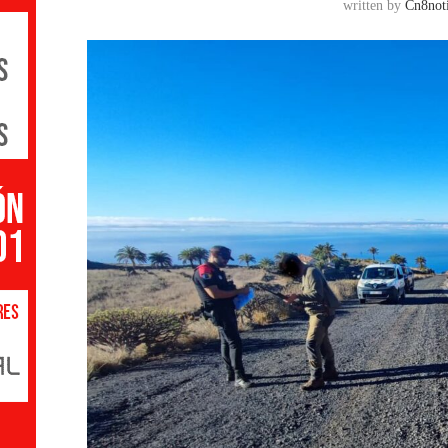
written by
Cn8noti