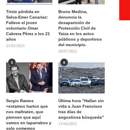
Triste pérdida en
Bruno Medina,
Salva-Emer Canarias:
denuncia la
Fallece el joven
desaparición de
voluntario Omar
Protección Civil de
Cabrera Pérez a los 21
Yaiza en los actos
años
públicos y deportivos
del municipio.
21/05/2025
26/07/2022
5
6
Sergio Ramos
Última hora “Hallan sin
«estamos hartos que
vida a Juan Francisco
nos maltraten, que
tras días de
piensen que aquí
angustiosa búsqueda”
vamos en taparrabos y
15/04/2025
solo comemos