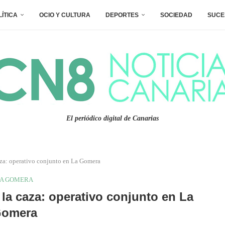
LÍTICA
OCIO Y CULTURA
DEPORTES
SOCIEDAD
SUCE
El periódico digital de Canarias
aza: operativo conjunto en La Gomera
A GOMERA
la caza: operativo conjunto en La
omera