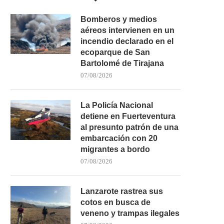
Bomberos y medios
aéreos intervienen en un
incendio declarado en el
ecoparque de San
Bartolomé de Tirajana
07/08/2026
AMPLIO OPERATIVO EN LA
ACCIDENTE DE GUAGUA 
GOMERA PARA LOCALIZAR A...
GOMERA: UN FALLECID
La Policía Nacional
02/05/2026
10/04/2026
detiene en Fuerteventura
al presunto patrón de una
embarcación con 20
migrantes a bordo
07/08/2026
Lanzarote rastrea sus
cotos en busca de
veneno y trampas ilegales