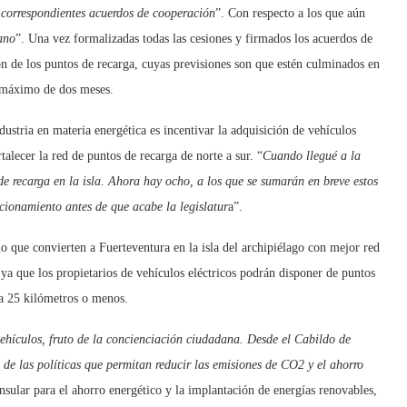
s correspondientes acuerdos de cooperación
”. Con respecto a los que aún
rano
”. Una vez formalizadas todas las cesiones y firmados los acuerdos de
ción de los puntos de recarga, cuyas previsiones son que estén culminados en
 máximo de dos meses.
ustria en materia energética es incentivar la adquisición de vehículos
rtalecer la red de puntos de recarga de norte a sur. “
Cuando llegué a la
de recarga en la isla. Ahora hay ocho, a los que se sumarán en breve estos
cionamiento antes de que acabe la legislatur
a”.
o que convierten a Fuerteventura en la isla del archipiélago con mejor red
ya que los propietarios de vehículos eléctricos podrán disponer de puntos
a 25 kilómetros o menos.
hículos, fruto de la concienciación ciudadana. Desde el Cabildo de
e las políticas que permitan reducir las emisiones de CO2 y el ahorro
 Insular para el ahorro energético y la implantación de energías renovables,