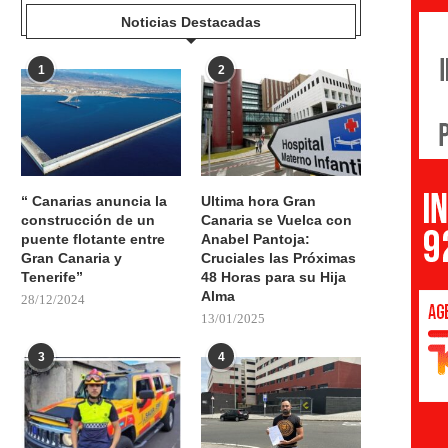
Noticias Destacadas
1
2
“ Canarias anuncia la
Ultima hora Gran
construcción de un
Canaria se Vuelca con
puente flotante entre
Anabel Pantoja:
Gran Canaria y
Cruciales las Próximas
Tenerife”
48 Horas para su Hija
Alma
28/12/2024
13/01/2025
3
4