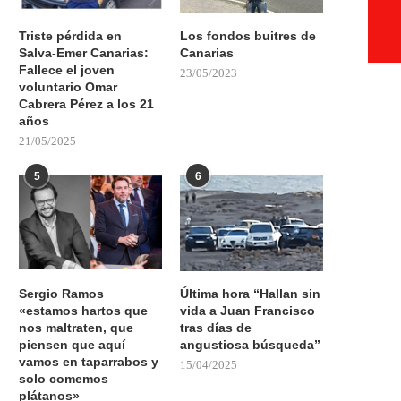
Triste pérdida en
Los fondos buitres de
Salva-Emer Canarias:
Canarias
Fallece el joven
23/05/2023
voluntario Omar
Cabrera Pérez a los 21
años
21/05/2025
5
6
Sergio Ramos
Última hora “Hallan sin
«estamos hartos que
vida a Juan Francisco
nos maltraten, que
tras días de
piensen que aquí
angustiosa búsqueda”
vamos en taparrabos y
15/04/2025
solo comemos
plátanos»