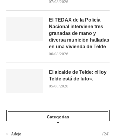
07/08/2026
El TEDAX de la Policía
Nacional interviene tres
granadas de mano y
diversa munición halladas
en una vivienda de Telde
06/08/2026
El alcalde de Telde: «Hoy
Telde está de luto».
05/08/2026
CONTROLADO UN INCENDIO EN UN
CONTIGO TUINEJE CALIF
DEPÓSITO DE MATERIALES...
«VERGONZOSAS» LAS ME
Categorías
DE...
22/07/2026
22/07/2026
Adeje
(24)