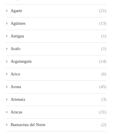
Agaete
(21)
Agüimes
(13)
Antigua
(1)
Arafo
(1)
Arguineguín
(14)
Arico
(6)
Arona
(45)
Artenara
(3)
Arucas
(31)
Buenavista del Norte
(2)