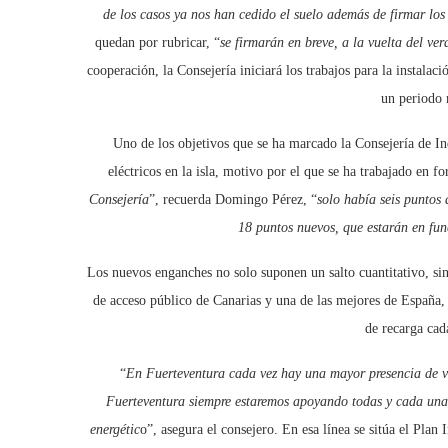
de los casos ya nos han cedido el suelo además de firmar lo
quedan por rubricar, “
se firmarán en breve, a la vuelta del ve
cooperación, la Consejería iniciará los trabajos para la instala
un periodo
Uno de los objetivos que se ha marcado la Consejería de Ind
eléctricos en la isla, motivo por el que se ha trabajado en fo
Consejería
”, recuerda Domingo Pérez, “
solo había seis puntos 
18 puntos nuevos, que estarán en fun
Los nuevos enganches no solo suponen un salto cuantitativo, sin
de acceso público de Canarias y una de las mejores de España, 
de recarga cad
“
En Fuerteventura cada vez hay una mayor presencia de ve
Fuerteventura siempre estaremos apoyando todas y cada una d
energétic
o”, asegura el consejero. En esa línea se sitúa el Plan