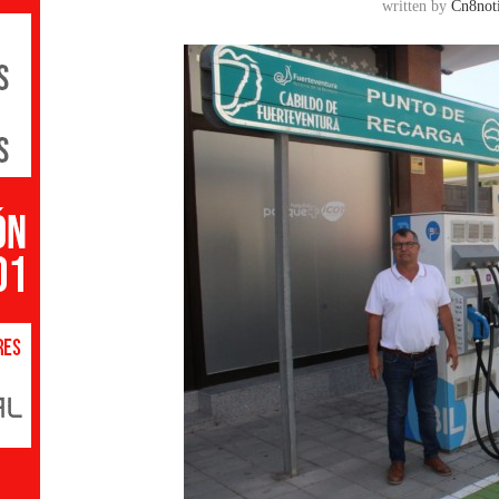
written by
Cn8noti