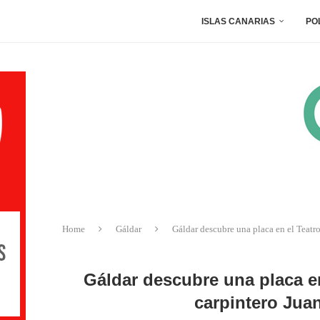
ISLAS CANARIAS
PO
Home
Gáldar
Gáldar descubre una placa en el Teatr
Gáldar descubre una placa en
carpintero Jua