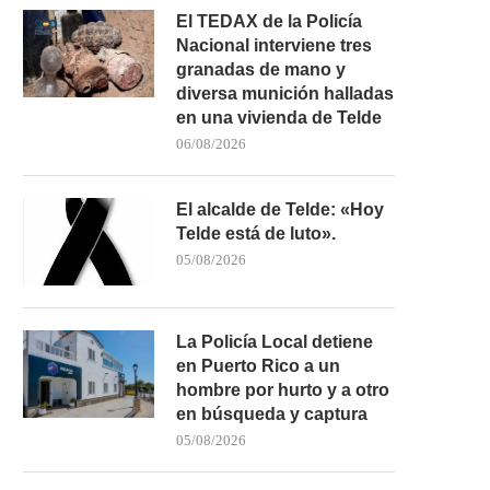
El TEDAX de la Policía
Nacional interviene tres
granadas de mano y
diversa munición halladas
en una vivienda de Telde
06/08/2026
El alcalde de Telde: «Hoy
GÁLDAR CULMINA EL REFUERZO
VECINOS DE EL AGUJE
Telde está de luto».
DEL MURO DE LA...
GÁLDAR DENUNCIAN QU
05/08/2026
02/07/2026
29/06/2026
La Policía Local detiene
en Puerto Rico a un
hombre por hurto y a otro
en búsqueda y captura
05/08/2026