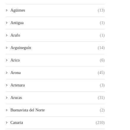
Agüimes
(13)
Antigua
(1)
Arafo
(1)
Arguineguín
(14)
Arico
(6)
Arona
(45)
Artenara
(3)
Arucas
(31)
Buenavista del Norte
(2)
Canaria
(210)