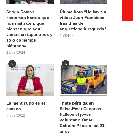
Sergio Ramos
Última hora “Hallan sin
«estamos hartos que
vida a Juan Francisco
nos maltraten, que
tras días de
piensen que aquí
angustiosa búsqueda”
vamos en taparrabos y
15/04/2025
solo comemos
plátanos»
25/08/2024
5
6
La mentira no es el
Triste pérdida en
camino
Salva-Emer Canarias:
Fallece el joven
17/09/2022
voluntario Omar
Cabrera Pérez a los 21
años