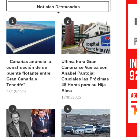
Noticias Destacadas
1
2
“ Canarias anuncia la
Ultima hora Gran
construcción de un
Canaria se Vuelca con
puente flotante entre
Anabel Pantoja:
Gran Canaria y
Cruciales las Próximas
Tenerife”
48 Horas para su Hija
Alma
28/12/2024
13/01/2025
3
4