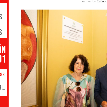
written by
Cn8noti