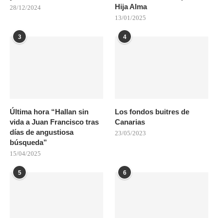
Hija Alma
28/12/2024
13/01/2025
3
4
Última hora “Hallan sin
Los fondos buitres de
vida a Juan Francisco tras
Canarias
días de angustiosa
23/05/2023
búsqueda”
15/04/2025
5
6