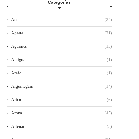
Categorías
Adeje
(24)
Agaete
(21)
Agüimes
(13)
Antigua
(1)
Arafo
(1)
Arguineguín
(14)
Arico
(6)
Arona
(45)
Artenara
(3)