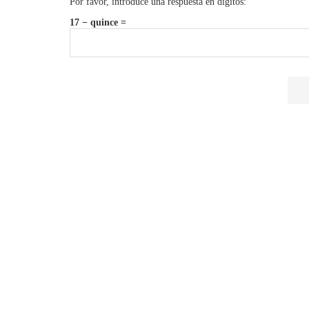
Por favor, introduce una respuesta en dígitos:
17 − quince =