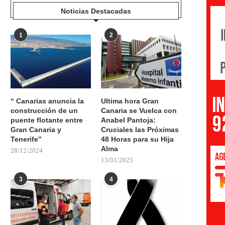
Noticias Destacadas
1
2
“ Canarias anuncia la
Ultima hora Gran
construcción de un
Canaria se Vuelca con
puente flotante entre
Anabel Pantoja:
Gran Canaria y
Cruciales las Próximas
Tenerife”
48 Horas para su Hija
Alma
28/12/2024
13/01/2025
3
4