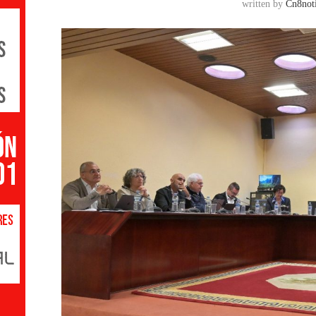
written by
Cn8noti