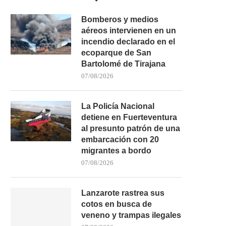
Bomberos y medios
aéreos intervienen en un
incendio declarado en el
ecoparque de San
Bartolomé de Tirajana
07/08/2026
La Policía Nacional
detiene en Fuerteventura
al presunto patrón de una
embarcación con 20
migrantes a bordo
07/08/2026
Lanzarote rastrea sus
cotos en busca de
veneno y trampas ilegales
SHOWCOOKING EN VALVERDE: ASÍ
UN HOMBRE FALLECE TR
FUE LA DEGUSTACIÓN DE...
SACADO DEL MAR..