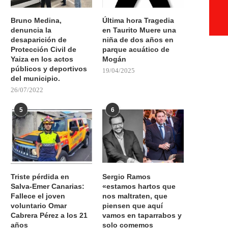
Bruno Medina,
Última hora Tragedia
denuncia la
en Taurito Muere una
desaparición de
niña de dos años en
Protección Civil de
parque acuático de
Yaiza en los actos
Mogán
públicos y deportivos
19/04/2025
del municipio.
26/07/2022
5
6
Triste pérdida en
Sergio Ramos
Salva-Emer Canarias:
«estamos hartos que
Fallece el joven
nos maltraten, que
voluntario Omar
piensen que aquí
Cabrera Pérez a los 21
vamos en taparrabos y
años
solo comemos