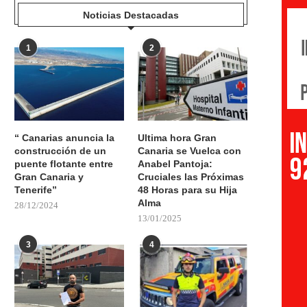
Noticias Destacadas
1
2
“ Canarias anuncia la
Ultima hora Gran
construcción de un
Canaria se Vuelca con
puente flotante entre
Anabel Pantoja:
Gran Canaria y
Cruciales las Próximas
Tenerife”
48 Horas para su Hija
Alma
28/12/2024
13/01/2025
3
4