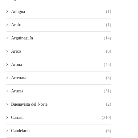
Antigua
(1)
Arafo
(1)
Arguineguín
(14)
Arico
(6)
Arona
(45)
Artenara
(3)
Arucas
(31)
Buenavista del Norte
(2)
Canaria
(210)
Candelaria
(6)