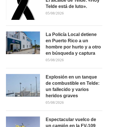
El alcalde de Telde: «Hoy
Telde está de luto».
05/08/2026
La Policía Local detiene
en Puerto Rico a un
hombre por hurto y a otro
en búsqueda y captura
05/08/2026
Explosión en un tanque
de combustible en Telde:
UN HOMBRE FALLECE TRAS SER
LA MAGIA DEL CARNAVAL
SACADO DEL MAR...
A INNA PÉREZ...
un fallecido y varios
heridos graves
21/03/2026
21/02/2026
05/08/2026
Espectacular vuelco de
un camión en la FV-109