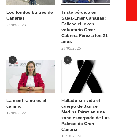
Los fondos buitres de
Triste pérdida en
Canarias
Salva-Emer Canarias:
Fallece el joven
23/05/2023
voluntario Omar
Cabrera Pérez a los 21
años
21/05/2025
5
6
La mentira no es el
Hallado sin vida el
camino
cuerpo de Janice
Medina Pérez en una
17/09/2022
zona escarpada de Las
Palmas de Gran
Canaria
15/10/2024