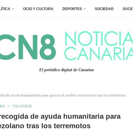
LÍTICA
OCIO Y CULTURA
DEPORTES
SOCIEDAD
SUCE
El periódico digital de Canarias
ida de ayuda humanitaria para apoyar al pueblo venezolano tras los terremotos
RRO
VALVERDE
 recogida de ayuda humanitaria para
zolano tras los terremotos