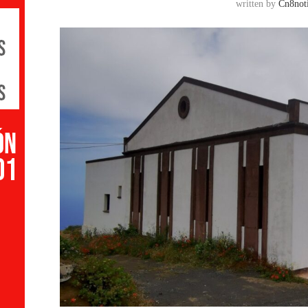
written by
Cn8noti