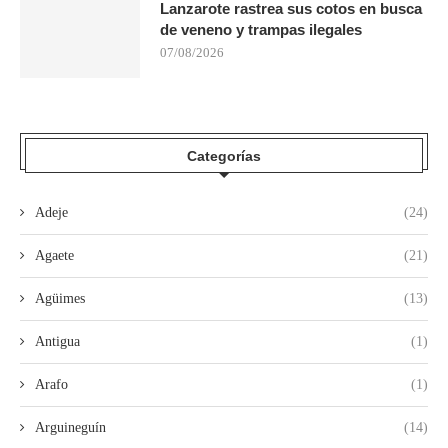
Lanzarote rastrea sus cotos en busca
de veneno y trampas ilegales
07/08/2026
Categorías
Adeje
(24)
Agaete
(21)
Agüimes
(13)
Antigua
(1)
Arafo
(1)
Arguineguín
(14)