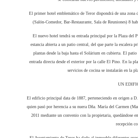
El primer hotel emblemático de Teror dispondrá de una zona d
(Salón-Comedor, Bar-Restaurante, Sala de Reuniones) 8 habit
El nuevo hotel tendrá su entrada principal por la Plaza del 
estancia abierta a un patio central, del que parte la escalera 
plantas desde la baja hasta el Solárium en cubierta. El pat
entrada directa desde el exterior por la calle El Pino. En la pla
servicios de cocina se instalarán en la p
UN EDIFI
El edificio principal data de 1887, perteneciendo en origen a 
quien pasó por herencia a su nuera Dña. María del Carmen (Mar
2011 mediante un convenio con la propietaria, quedándose en u
recepción co
El Ayuntamiento de Teror ha dado al inmueble diferentes usos