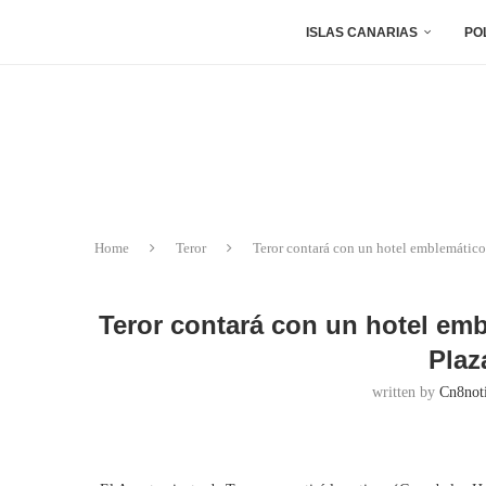
ISLAS CANARIAS
PO
Home
Teror
Teror contará con un hotel emblemático
Teror contará con un hotel emb
Plaz
written by
Cn8noti