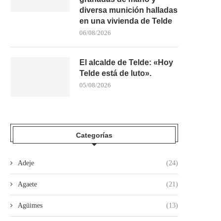
diversa munición halladas
en una vivienda de Telde
06/08/2026
El alcalde de Telde: «Hoy
Telde está de luto».
05/08/2026
Categorías
Adeje
(24)
Agaete
(21)
Agüimes
(13)