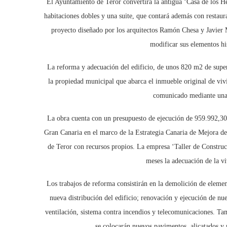
El Ayuntamiento de Teror convertirá la antigua ‘Casa de los H
habitaciones dobles y una suite, que contará además con restaur
proyecto diseñado por los arquitectos Ramón Chesa y Javier M
modificar sus elementos hi
La reforma y adecuación del edificio, de unos 820 m2 de superfi
la propiedad municipal que abarca el inmueble original de vivi
comunicado mediante una e
La obra cuenta con un presupuesto de ejecución de 959.992,30 
Gran Canaria en el marco de la Estrategia Canaria de Mejora de
de Teror con recursos propios. La empresa ‘Taller de Construc
meses la adecuación de la v
Los trabajos de reforma consistirán en la demolición de elemen
nueva distribución del edificio; renovación y ejecución de nue
ventilación, sistema contra incendios y telecomunicaciones. Tam
se colocarán nuevos pavimentos, alicatados y r