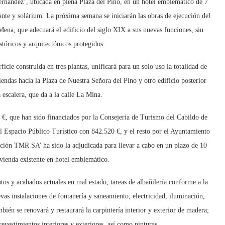
ernández’, ubicada en plena Plaza del Pino, en un hotel emblemático de 7
ante y solárium. La próxima semana se iniciarán las obras de ejecución del
ena, que adecuará el edificio del siglo XIX a sus nuevas funciones, sin
stóricos y arquitectónicos protegidos.
cie construida en tres plantas, unificará para un solo uso la totalidad de
endas hacia la Plaza de Nuestra Señora del Pino y otro edificio posterior
scalera, que da a la calle La Mina.
€, que han sido financiados por la Consejería de Turismo del Cabildo de
l Espacio Público Turístico con 842.520 €, y el resto por el Ayuntamiento
ción TMR SA’ ha sido la adjudicada para llevar a cabo en un plazo de 10
ivienda existente en hotel emblemático.
tos y acabados actuales en mal estado, tareas de albañilería conforme a la
vas instalaciones de fontanería y saneamiento; electricidad, iluminación,
bién se renovará y restaurará la carpintería interior y exterior de madera;
evestimientos interiores y exteriores, así como pinturas.