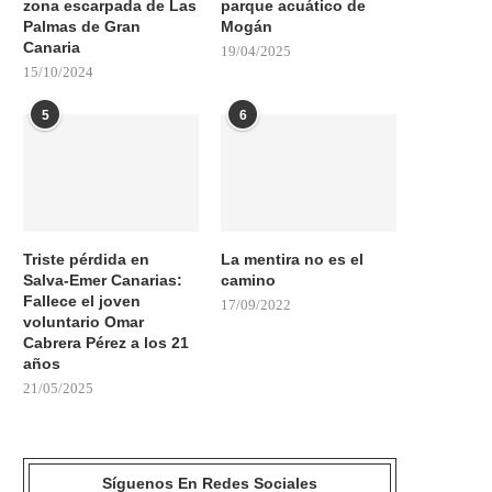
zona escarpada de Las
parque acuático de
Palmas de Gran
Mogán
Canaria
19/04/2025
15/10/2024
5
6
Triste pérdida en
La mentira no es el
Salva-Emer Canarias:
camino
Fallece el joven
17/09/2022
voluntario Omar
Cabrera Pérez a los 21
años
21/05/2025
Síguenos En Redes Sociales