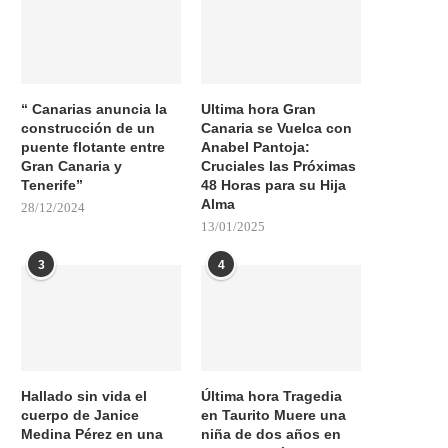
“ Canarias anuncia la
Ultima hora Gran
construcción de un
Canaria se Vuelca con
puente flotante entre
Anabel Pantoja:
Gran Canaria y
Cruciales las Próximas
Tenerife”
48 Horas para su Hija
Alma
28/12/2024
13/01/2025
3
4
Hallado sin vida el
Última hora Tragedia
cuerpo de Janice
en Taurito Muere una
Medina Pérez en una
niña de dos años en