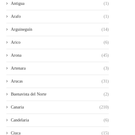
Antigua
(1)
Arafo
(1)
Arguineguín
(14)
ÚLTIMA HORA TEROR VIVE
TEROR SOLICITARÁ AL G
Arico
(6)
MOMENTOS DE TENSIÓN TRAS...
DE CANARIAS LA RETIRA
24/03/2026
13/02/2026
Arona
(45)
Artenara
(3)
Arucas
(31)
Buenavista del Norte
(2)
Canaria
(210)
Candelaria
(6)
Ciuca
(15)