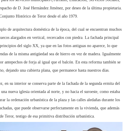
despacho de D. José Hernández Jiménez, por deseo de la última propietaria.
l Conjunto Histórico de Teror desde el año 1979.
lo de arquitectura doméstica de la época, del cual se encuentran muchos
huecos alargados en vertical, recercados con piedra. La fachada principal
rincipios del siglo XX, ya que en las fotos antiguas no aparece, lo que
iendas de la misma antigüedad sea de hierro en vez de madera. Igualmente
por antepechos de forja al igual que el balcón. En esta reforma también se
echo, dejando una cubierta plana, que permanece hasta nuestros días.
z, en su interior se conserva parte de la fachada de la segunda ermita del
una nueva iglesia orientada al norte, y no hacia el suroeste, como estaba
ar la ordenación urbanística de la plaza y las calles aledañas durante los
fachadas, que puede observarse perfectamente en la vivienda, que además
e Teror, testigo de esa primitiva distribución urbanística.