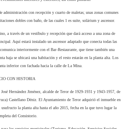
e administración con recepción y cuarto de maletas; unas zonas comunes
aciones dobles con baño, de las cuales 1 es suite, solárium y ascensor.
Pino, a través de un vestíbulo y recepción que dará acceso a una zona de
principal. Aquí estará instalado un ascensor adaptado que conecta todas las
io comunica interiormente con el Bar-Restaurante, que tiene también una
nta baja se ubicará una habitación y el resto estarán en la planta alta. Los
lanta inferior con fachada hacia la calle de La Mina.
CIO CON HISTORIA
D. José Hernández Jiménez, alcalde de Teror de 1929-1931 y 1943-1957, de
uca) Castellano Déniz. El Ayuntamiento de Teror adquirió el inmueble en
sufructo la planta alta hasta el año 2015, fecha en la que tuvo lugar la
mpleta del Consistorio.
 para los servicios municipales (Turismo, Educación, Servicios Sociales,