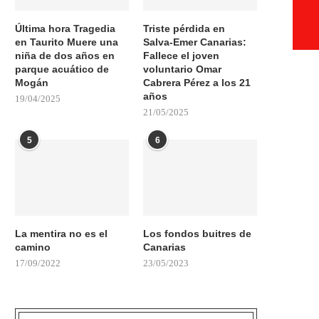
Última hora Tragedia
Triste pérdida en
en Taurito Muere una
Salva-Emer Canarias:
niña de dos años en
Fallece el joven
parque acuático de
voluntario Omar
Mogán
Cabrera Pérez a los 21
años
19/04/2025
21/05/2025
5
6
La mentira no es el
Los fondos buitres de
camino
Canarias
17/09/2022
23/05/2023