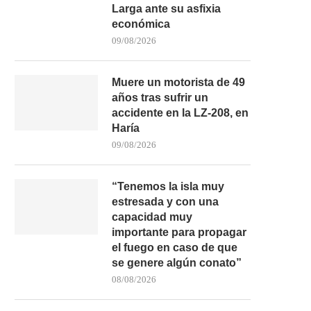
Larga ante su asfixia
económica
09/08/2026
Muere un motorista de 49
años tras sufrir un
accidente en la LZ-208, en
Haría
09/08/2026
ESPECTACULAR VUELCO DE UN
LA UD LAS PALMAS ACUDI
CAMIÓN EN LA FV-109...
BASÍLICA...
05/08/2026
05/08/2026
“Tenemos la isla muy
estresada y con una
capacidad muy
importante para propagar
el fuego en caso de que
se genere algún conato”
08/08/2026