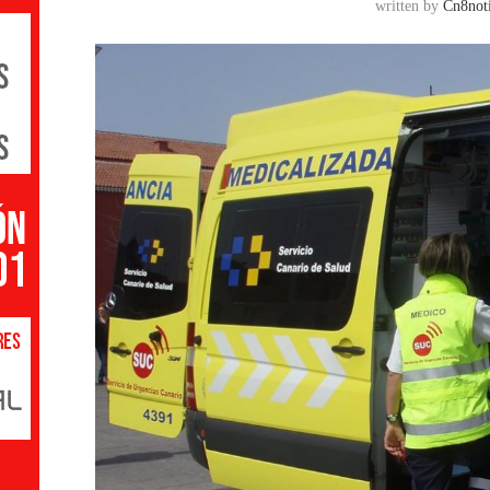
written by
Cn8noti