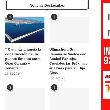
Noticias Destacadas
1
2
“ Canarias anuncia la
Ultima hora Gran
construcción de un
Canaria se Vuelca con
puente flotante entre
Anabel Pantoja:
Gran Canaria y
Cruciales las Próximas
Tenerife”
48 Horas para su Hija
Alma
28/12/2024
13/01/2025
3
4