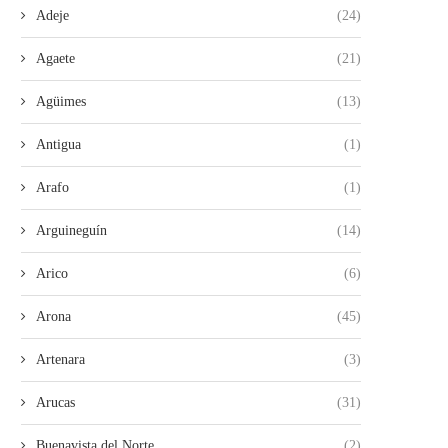
Adeje
(24)
Agaete
(21)
Agüimes
(13)
Antigua
(1)
Arafo
(1)
Arguineguín
(14)
Arico
(6)
Arona
(45)
Artenara
(3)
Arucas
(31)
Buenavista del Norte
(2)