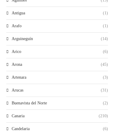
Agüimes
(13)
Antigua
(1)
Arafo
(1)
Arguineguín
(14)
Arico
(6)
Arona
(45)
Artenara
(3)
Arucas
(31)
Buenavista del Norte
(2)
Canaria
(210)
Candelaria
(6)