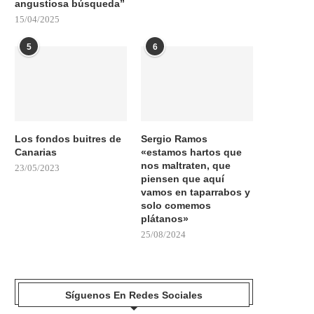
angustiosa búsqueda”
15/04/2025
5
6
Los fondos buitres de
Sergio Ramos
Canarias
«estamos hartos que
nos maltraten, que
23/05/2023
piensen que aquí
vamos en taparrabos y
solo comemos
plátanos»
25/08/2024
Síguenos En Redes Sociales