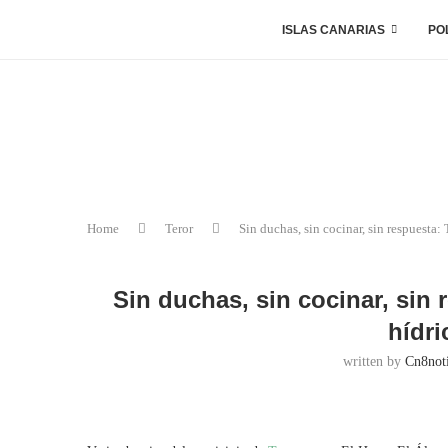
ISLAS CANARIAS
PO
Home
Teror
Sin duchas, sin cocinar, sin respuesta: 
Sin duchas, sin cocinar, sin 
hídri
written by
Cn8noti