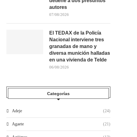
detiene a dos presuntos
autores
07/08/2026
El TEDAX de la Policía
Nacional interviene tres
granadas de mano y
diversa munición halladas
en una vivienda de Telde
06/08/2026
Categorías
Adeje
(24)
Agaete
(21)