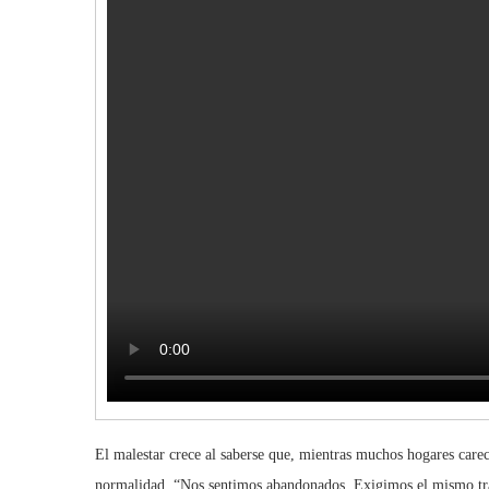
El malestar crece al saberse que, mientras muchos hogares carec
normalidad. “Nos sentimos abandonados. Exigimos el mismo trat