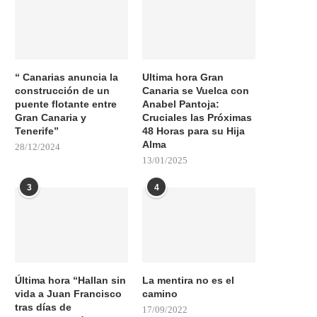
“ Canarias anuncia la
Ultima hora Gran
construcción de un
Canaria se Vuelca con
puente flotante entre
Anabel Pantoja:
Gran Canaria y
Cruciales las Próximas
Tenerife”
48 Horas para su Hija
Alma
28/12/2024
13/01/2025
3
4
Última hora “Hallan sin
La mentira no es el
vida a Juan Francisco
camino
tras días de
17/09/2022