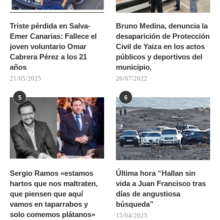
Triste pérdida en Salva-
Bruno Medina, denuncia la
Emer Canarias: Fallece el
desaparición de Protección
joven voluntario Omar
Civil de Yaiza en los actos
Cabrera Pérez a los 21
públicos y deportivos del
años
municipio.
21/05/2025
26/07/2022
5
6
Sergio Ramos «estamos
Última hora “Hallan sin
hartos que nos maltraten,
vida a Juan Francisco tras
que piensen que aquí
días de angustiosa
vamos en taparrabos y
búsqueda”
solo comemos plátanos»
15/04/2025