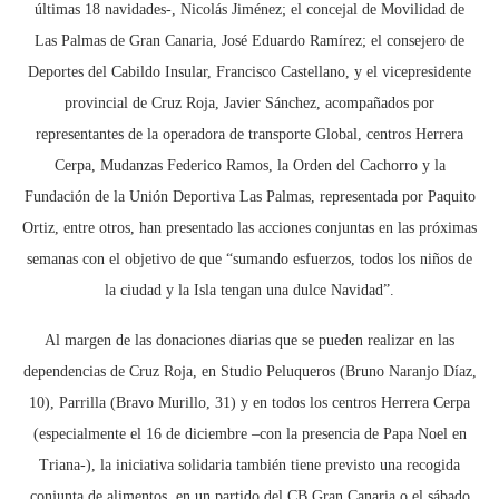
últimas 18 navidades-, Nicolás Jiménez; el concejal de Movilidad de
Las Palmas de Gran Canaria, José Eduardo Ramírez; el consejero de
Deportes del Cabildo Insular, Francisco Castellano, y el vicepresidente
provincial de Cruz Roja, Javier Sánchez, acompañados por
representantes de la operadora de transporte Global, centros Herrera
Cerpa, Mudanzas Federico Ramos, la Orden del Cachorro y la
Fundación de la Unión Deportiva Las Palmas, representada por Paquito
Ortiz, entre otros, han presentado las acciones conjuntas en las próximas
semanas con el objetivo de que “sumando esfuerzos, todos los niños de
la ciudad y la Isla tengan una dulce Navidad”.
Al margen de las donaciones diarias que se pueden realizar en las
dependencias de Cruz Roja, en Studio Peluqueros (Bruno Naranjo Díaz,
10), Parrilla (Bravo Murillo, 31) y en todos los centros Herrera Cerpa
(especialmente el 16 de diciembre –con la presencia de Papa Noel en
Triana-), la iniciativa solidaria también tiene previsto una recogida
conjunta de alimentos, en un partido del CB Gran Canaria o el sábado