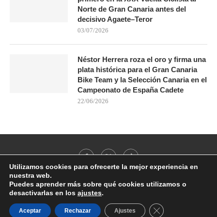
Norte de Gran Canaria antes del
decisivo Agaete–Teror
03/07/2026
Néstor Herrera roza el oro y firma una
plata histórica para el Gran Canaria
Bike Team y la Selección Canaria en el
Campeonato de España Cadete
22/06/2026
Utilizamos cookies para ofrecerte la mejor experiencia en
nuestra web.
Puedes aprender más sobre qué cookies utilizamos o
desactivarlas en los
ajustes
.
@2021 - All Right Reserved. Designed and Developed by
PenciDesign
CERRAR EL BANN
Aceptar
Rechazar
Ajustes
BACK TO TOP