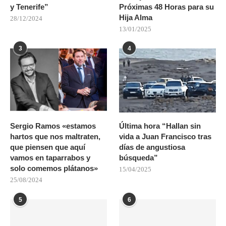
y Tenerife”
Próximas 48 Horas para su
Hija Alma
28/12/2024
13/01/2025
3
4
Sergio Ramos «estamos
Última hora “Hallan sin
hartos que nos maltraten,
vida a Juan Francisco tras
que piensen que aquí
días de angustiosa
vamos en taparrabos y
búsqueda”
solo comemos plátanos»
15/04/2025
25/08/2024
5
6