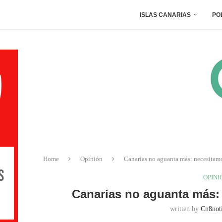
ISLAS CANARIAS
PO
Home
Opinión
Canarias no aguanta más: necesitam
OPINI
Canarias no aguanta más:
written by
Cn8noti