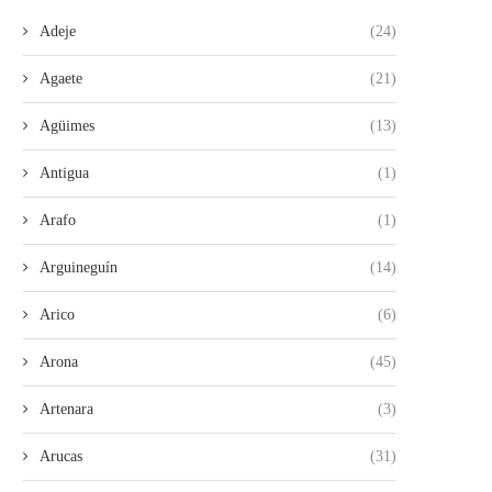
Adeje
(24)
Agaete
(21)
Agüimes
(13)
Antigua
(1)
Arafo
(1)
Arguineguín
(14)
Arico
(6)
Arona
(45)
Artenara
(3)
Arucas
(31)