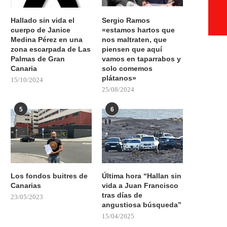
Hallado sin vida el
Sergio Ramos
cuerpo de Janice
«estamos hartos que
Medina Pérez en una
nos maltraten, que
zona escarpada de Las
piensen que aquí
Palmas de Gran
vamos en taparrabos y
Canaria
solo comemos
plátanos»
15/10/2024
25/08/2024
5
6
Los fondos buitres de
Última hora “Hallan sin
Canarias
vida a Juan Francisco
tras días de
23/05/2023
angustiosa búsqueda”
15/04/2025