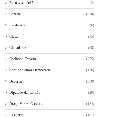
Buenavista del Norte
(2)
Canaria
(210)
Candelaria
(6)
Ciuca
(15)
Ciudadanos
(58)
Coalición Canaria
(255)
Contigo Somos Democracia
(136)
EL GOBIERNO DE CANARIAS
LA UNIDAD DE LA IZQU
Deportes
(390)
SUSPENDE EN IGUALDAD
ARRANCA CON ÉXITO.
29/07/2026
28/07/2026
Diputado del Común
(29)
Drago Verdes Canarias
(184)
El Hierro
(191)