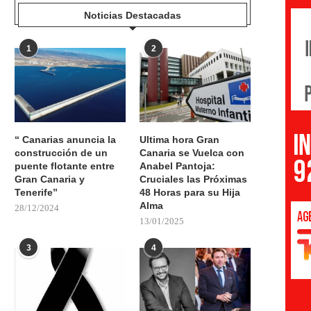
Noticias Destacadas
1
2
“ Canarias anuncia la
Ultima hora Gran
construcción de un
Canaria se Vuelca con
puente flotante entre
Anabel Pantoja:
Gran Canaria y
Cruciales las Próximas
Tenerife”
48 Horas para su Hija
Alma
28/12/2024
13/01/2025
3
4