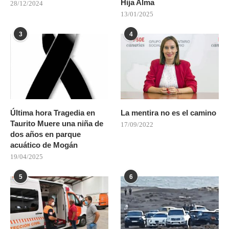
Hija Alma
28/12/2024
13/01/2025
3
4
Última hora Tragedia en
La mentira no es el camino
Taurito Muere una niña de
17/09/2022
dos años en parque
acuático de Mogán
19/04/2025
5
6