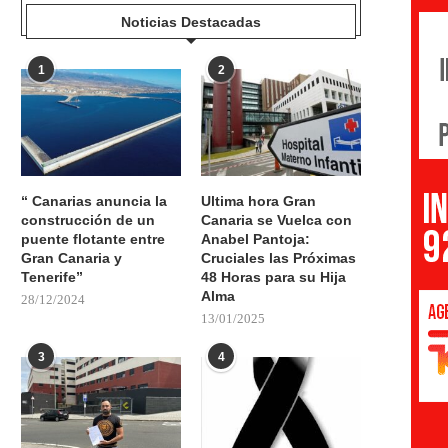
Noticias Destacadas
1
2
“ Canarias anuncia la
Ultima hora Gran
construcción de un
Canaria se Vuelca con
puente flotante entre
Anabel Pantoja:
Gran Canaria y
Cruciales las Próximas
Tenerife”
48 Horas para su Hija
Alma
28/12/2024
13/01/2025
3
4