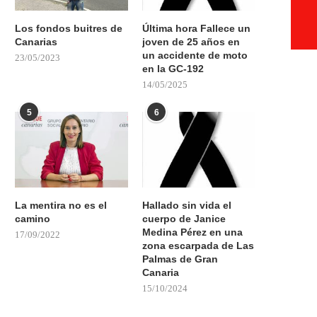
Los fondos buitres de
Última hora Fallece un
Canarias
joven de 25 años en
un accidente de moto
23/05/2023
en la GC-192
14/05/2025
5
6
La mentira no es el
Hallado sin vida el
camino
cuerpo de Janice
Medina Pérez en una
17/09/2022
zona escarpada de Las
Palmas de Gran
Canaria
15/10/2024