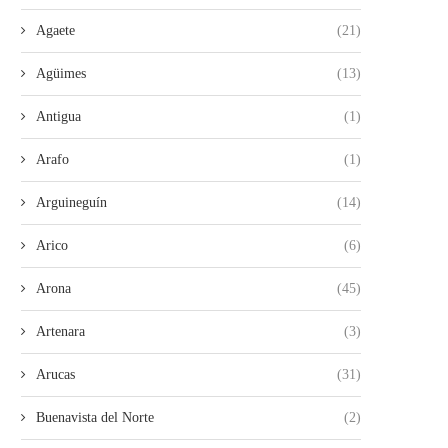
Agaete
(21)
Agüimes
(13)
Antigua
(1)
Arafo
(1)
Arguineguín
(14)
Arico
(6)
Arona
(45)
Artenara
(3)
Arucas
(31)
Buenavista del Norte
(2)