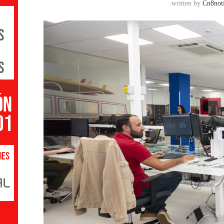
written by
Cn8noti