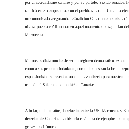
por el nacionalismo canario y por su partido. Siendo senador, F
ratificó en el compromiso con el pueblo saharaui. Un claro ejem
un comunicado asegurando: «Coalición Canaria no abandonará ni t
ni a su pueblo.» Afirmaron en aquel momento que seguirían def
Marruecos».
Marruecos dista mucho de ser un régimen democrático; es una m
como a sus propios ciudadanos, como demuestran la brutal rep
expansionistas representan una amenaza directa para nuestros in
traición al Sáhara, sino también a Canarias.
A lo largo de los años, la relación entre la UE, Marruecos y Es
derechos de Canarias. La historia está llena de ejemplos en los
graves en el futuro.