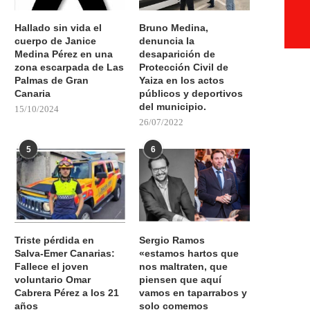
Hallado sin vida el
Bruno Medina,
cuerpo de Janice
denuncia la
Medina Pérez en una
desaparición de
zona escarpada de Las
Protección Civil de
Palmas de Gran
Yaiza en los actos
Canaria
públicos y deportivos
del municipio.
15/10/2024
26/07/2022
5
6
Triste pérdida en
Sergio Ramos
Salva-Emer Canarias:
«estamos hartos que
Fallece el joven
nos maltraten, que
voluntario Omar
piensen que aquí
Cabrera Pérez a los 21
vamos en taparrabos y
años
solo comemos