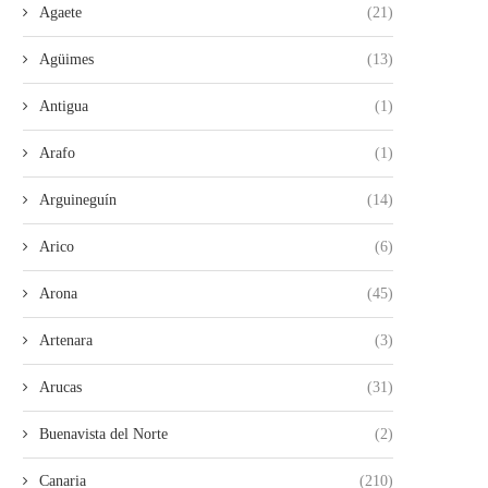
Agaete
(21)
Agüimes
(13)
Antigua
(1)
Arafo
(1)
Arguineguín
(14)
Arico
(6)
Arona
(45)
Artenara
(3)
Arucas
(31)
Buenavista del Norte
(2)
Canaria
(210)