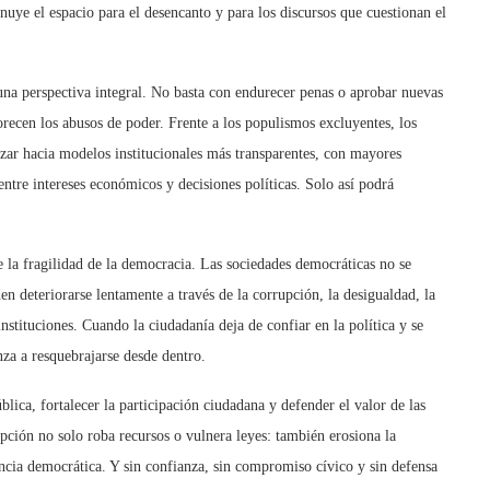
nuye el espacio para el desencanto y para los discursos que cuestionan el
una perspectiva integral. No basta con endurecer penas o aprobar nuevas
orecen los abusos de poder. Frente a los populismos excluyentes, los
nzar hacia modelos institucionales más transparentes, con mayores
ntre intereses económicos y decisiones polí
ticas. Solo as
í podrá
e la fragilidad de la democracia. Las sociedades democráticas no se
en deteriorarse lentamente a trav
é
s de la corrupción, la desigualdad, la
nstituciones. Cuando la ciudadanía deja de confiar en la política y se
za a resquebrajarse desde dentro.
ública, fortalecer la participación ciudadana y defender el valor de las
upción no solo roba recursos o vulnera leyes: tambi
é
n erosiona la
encia democrática. Y sin confianza, sin compromiso cívico y sin defensa