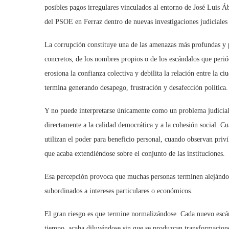
posibles pagos irregulares vinculados al entorno de Jos
é
Luis
Áb
del PSOE en Ferraz dentro de nuevas investigaciones judiciales
La corrupción constituye una de las amenazas más profundas y p
concretos, de los nombres propios o de los escándalos que peri
erosiona la confianza colectiva y debilita la relación entre la ci
termina generando desapego, frustración y desafección polí
tica.
Y no puede interpretarse únicamente como un problema judicial
directamente a la calidad democrática y a la cohesión social. C
utilizan el poder para beneficio personal, cuando observan privi
que acaba extendi
é
ndose sobre el conjunto de las instituciones.
Esa percepción provoca que muchas personas terminen alejándos
subordinados a intereses particulares o econó
micos.
El gran riesgo es que termine normalizándose. Cada nuevo escán
tiempo, acaba diluy
é
ndose sin que se produzcan transformacion