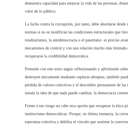
demuestra capacidad para mejorar la vida de las personas, dismi
valor de lo pú
blico.
La lucha contra la corrupción, por tanto, debe abordarse desde 
normas si no se modifican las condiciones estructurales que fav
totalitarismos, la antidemocracia o el pasotismo es preciso ava
mecanismos de control y con una relación mucho más limitada e
recuperarse la credibilidad democrá
tica.
Pretendo con este texto seguir reflexionando y advirtiendo sobr
destruyen únicamente mediante rupturas abruptas; tambi
é
n pued
p
é
rdida de valores colectivos y el descr
é
dito permanente de las i
instala la idea de que nada puede cambiar, la democracia comien
Frente a ese riesgo no cabe otra opción que recuperar la
é
tica p
instituciones democrá
ticas. Porque, en
última instancia, la corr
esperanza colectiva y debilita el vínculo que sostiene la conviv