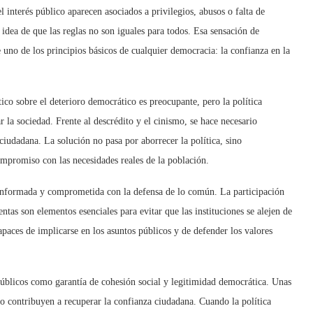
l inter
és p
úblico aparecen asociados a privilegios, abusos o falta de
 idea de que las reglas no son iguales para todos. Esa sensación de
 uno de los principios básicos de cualquier democracia: la confianza en la
tico sobre el deterioro democrático es preocupante, pero
la pol
í
tica
 la sociedad. Frente al descr
é
dito y el cinismo, se hace necesario
n ciudadana. La solución no pasa por aborrecer
la pol
ítica, sino
ompromiso con las necesidades reales de la población.
, informada y comprometida con la defensa de lo común. La participación
entas son elementos esenciales para evitar que las instituciones se alejen de
paces de implicarse en los asuntos públicos y de defender los valores
pú
blicos como garant
ía de cohesión social y legitimidad democrá
tica.
Unas
ivo contribuyen a recuperar la confianza ciudadana. Cuando la política