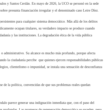
alos y Santos Cerdán. En mayo de 2026, la UCO se personó en la sede
 sobre presunta financiación irregular y el denominado caso Leire Díez.
ersistentes para cualquier sistema democrá
tico.
Má
s all
á de los delitos
ódicamente ocupan titulares, su verdadero impacto se produce cuando
udadanía y las instituciones. L
a degradaci
ón
é
tica de la vida pública
 o administrativo. Su alcance es mucho más profundo, porque afecta
uando la ciudadanía percibe que quienes ejercen responsabilidades públicas
legios, clientelismo o impunidad, se instala una sensación de desconfianza
e de la política, convencidas de que sus problemas reales quedan
dalo parece generar una indignación inmediata que, con el paso del
es profundas. Las promesas de regeneración democrática se suceden, pero