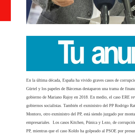
En la ú
ltima d
é
cada, España ha vivido graves casos de corrupció
Gürtel y los papeles de Bárcenas destaparon una trama de financi
gobierno de Mariano Rajoy en 2018. En medio, el caso ERE rev
gobiernos socialistas. También el exministro del PP Rodrigo Ra
Montoro, otro exministro del PP, está siendo juzgado por montar
empresariales. L
os casos Kitchen, P
única y Lezo, de corrupción 
PP, mientras que el caso Koldo ha golpeado al PSOE por presunt