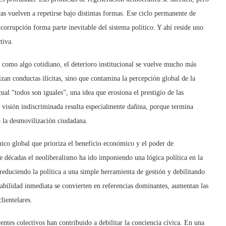
cas vuelven a repetirse bajo distintas formas. Ese ciclo permanente de
 corrupció
n forma parte inevitable del sistema pol
ítico. Y ahí reside uno
tiva.
como algo cotidiano, el deterioro institucional se vuelve mucho más
an conductas ilícitas, sino que contamina la percepción global de la
 cual
“
todos son iguales”, una idea que erosiona el prestigio de las
 visió
n indiscriminada resulta especialmente da
ñina, porque termina
o la desmovilización ciudadana.
ico global que prioriza el beneficio económico y el poder de
e d
é
cadas
el neoliberalismo ha ido imponiendo una ló
gica pol
ítica en la
reduciendo la política a una simple herramienta de gestión y debilitando
tabilidad inmediata se convierten en referencias dominantes, aumentan las
lientelares.
rentes colectivos han contribuido a debilitar la conciencia cívica. En una