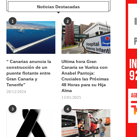
Noticias Destacadas
1
2
“ Canarias anuncia la
Ultima hora Gran
construcción de un
Canaria se Vuelca con
puente flotante entre
Anabel Pantoja:
Gran Canaria y
Cruciales las Próximas
Tenerife”
48 Horas para su Hija
Alma
28/12/2024
13/01/2025
3
4