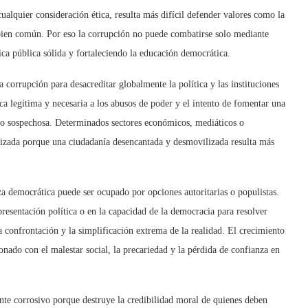
 cualquier consideración
é
tica, resulta m
á
s dif
ícil defender valores como la
 bien común. Por eso la corrupción no puede combatirse solo mediante
ica p
ú
blica s
ólida y fortaleciendo la educación democrá
tica.
a corrupción para desacreditar globalmente la política y las instituciones
ica leg
ítima y necesaria a los abusos de poder y el intento de fomentar una
 o sospechosa. D
eterminados sectores econ
ó
micos, medi
á
ticos o
lizada porque una ciudadanía desencantada y desmovilizada resulta más
za democrática puede ser ocupado por opciones autoritarias o populistas.
epresentación política o en la capacidad de la democracia para resolver
 confrontación y la simplificación extrema de la realidad. El crecimiento
onado con el malestar social, la precariedad y la p
é
rdida de confianza en
nte corrosivo porque destruye la credibilidad moral de quienes deben