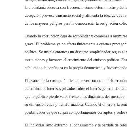
la ciudadanía observa con frecuencia có
mo determinadas pr
ácti
decepción provoca cansancio social y alimenta la idea de que la
de los mayores peligros para la democracia: la resignación colec
Cuando la corrupción deja de sorprender y comienza a asumirse 
grave. El problema ya no afecta únicamente a quienes protagoniz
política. Se instala entonces un discurso simplificador según el
instituciones y favorece el crecimiento del cinismo polí
tico.
Esa
debilitando la confianza en la propia democracia y favoreciend
El avance de la corrupción tiene que ver con un modelo económ
determinados intereses privados sobre el inter
é
s general.
D
urant
que lo público pierde valor frente a las dinámicas del mercado, 
su dimensión
é
tica y transformadora. Cuando el dinero y la ren
posibilidades de que surjan comportamientos corruptos y redes c
El individualismo extremo, el consumismo y la p
é
rdida de refe