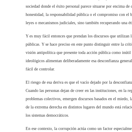
sociedad donde el
é
xito personal parece situarse por encima de
honestidad, la responsabilidad pública o el compromiso con el
leyes o mecanismos judiciales, sino tambi
é
n recuperando una
é
t
Y es muy fácil entonces que prendan los discursos que utilizan l
pú
blicas.
Y se hace preciso en este punto distinguir entre
la cr
í
t
visió
n antipol
ítica que presente toda acción pública como inútil
ideol
ógicos alimentan deliberadamente esa desconfianza genera
fá
cil de controlar.
El riesgo de esa deriva es que el vacío dejado por la desconfian
Cuando las personas dejan de creer en las instituciones, en la r
problemas colectivos, emergen discursos basados en el miedo, la
de la extrema derecha en distintos lugares del mundo está relaci
los sistemas democrá
ticos.
En ese contexto, la corrupción actúa como un factor especialme