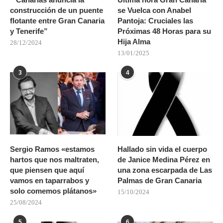
construcción de un puente
se Vuelca con Anabel
flotante entre Gran Canaria
Pantoja: Cruciales las
y Tenerife”
Próximas 48 Horas para su
Hija Alma
28/12/2024
13/01/2025
3
4
Sergio Ramos «estamos
Hallado sin vida el cuerpo
hartos que nos maltraten,
de Janice Medina Pérez en
que piensen que aquí
una zona escarpada de Las
vamos en taparrabos y
Palmas de Gran Canaria
solo comemos plátanos»
15/10/2024
25/08/2024
5
6