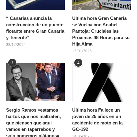
“ Canarias anuncia la
Ultima hora Gran Canaria
construcción de un puente
se Vuelca con Anabel
flotante entre Gran Canaria
Pantoja: Cruciales las
y Tenerife”
Próximas 48 Horas para su
Hija Alma
28/12/2024
13/01/2025
3
4
Sergio Ramos «estamos
Última hora Fallece un
hartos que nos maltraten,
joven de 25 años en un
que piensen que aquí
accidente de moto en la
vamos en taparrabos y
GC-192
solo comemos plátanos»
14/05/2025