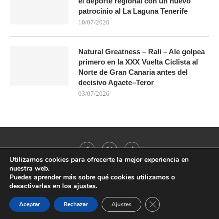
el deporte regional con un nuevo
patrocinio al La Laguna Tenerife
10/07/2026
Natural Greatness – Rali – Ale golpea
primero en la XXX Vuelta Ciclista al
Norte de Gran Canaria antes del
decisivo Agaete–Teror
03/07/2026
Utilizamos cookies para ofrecerte la mejor experiencia en
nuestra web.
Puedes aprender más sobre qué cookies utilizamos o
desactivarlas en los
ajustes
.
@2021 - All Right Reserved. Designed and Developed by
PenciDesign
CERRAR EL BANNER
Aceptar
Rechazar
Ajustes
BACK TO TOP