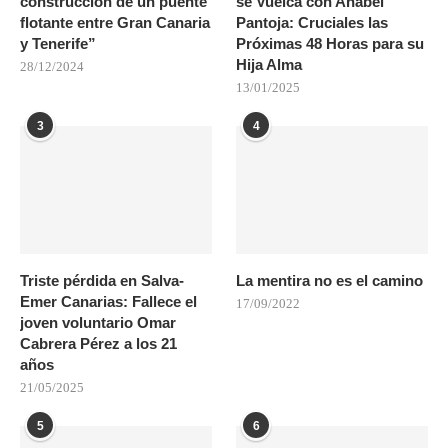
construcción de un puente
se Vuelca con Anabel
flotante entre Gran Canaria
Pantoja: Cruciales las
y Tenerife”
Próximas 48 Horas para su
Hija Alma
28/12/2024
13/01/2025
3
4
Triste pérdida en Salva-
La mentira no es el camino
Emer Canarias: Fallece el
17/09/2022
joven voluntario Omar
Cabrera Pérez a los 21
años
21/05/2025
5
6