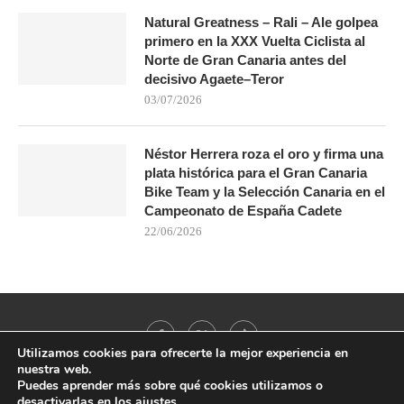
Natural Greatness – Rali – Ale golpea
primero en la XXX Vuelta Ciclista al
Norte de Gran Canaria antes del
decisivo Agaete–Teror
03/07/2026
Néstor Herrera roza el oro y firma una
plata histórica para el Gran Canaria
Bike Team y la Selección Canaria en el
Campeonato de España Cadete
22/06/2026
Utilizamos cookies para ofrecerte la mejor experiencia en
nuestra web.
Puedes aprender más sobre qué cookies utilizamos o
desactivarlas en los
ajustes
.
@2021 - All Right Reserved. Designed and Developed by
PenciDesign