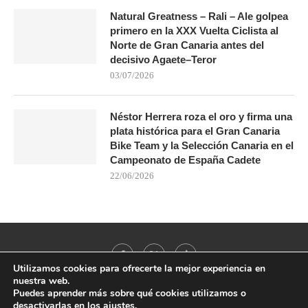
Natural Greatness – Rali – Ale golpea
primero en la XXX Vuelta Ciclista al
Norte de Gran Canaria antes del
decisivo Agaete–Teror
03/07/2026
Néstor Herrera roza el oro y firma una
plata histórica para el Gran Canaria
Bike Team y la Selección Canaria en el
Campeonato de España Cadete
22/06/2026
Utilizamos cookies para ofrecerte la mejor experiencia en
nuestra web.
Puedes aprender más sobre qué cookies utilizamos o
desactivarlas en los
ajustes
.
@2021 - All Right Reserved. Designed and Developed by
PenciDesign